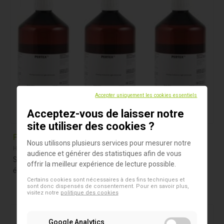
Accepter uniquement les cookies essentiels
Acceptez-vous de laisser notre
site utiliser des cookies ?
Pertex Mounting Medium
Nous utilisons plusieurs services pour mesurer notre
Histologie & Pathologie
audience et générer des statistiques afin de vous
Séchage rapide pour le montage et la conservation des
offrir la meilleur expérience de lecture possible.
éprouvettes de lames.
Certains cookies sont nécessaires à des fins techniques et
sont donc dispensés de consentement. Pour en savoir plus,
visitez notre
politique des cookies
Google Analytics