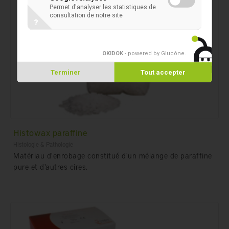
Permet d'analyser les statistiques de
consultation de notre site
?
OKIDOK
- powered by Glucône
.
Terminer
Tout accepter
Histowax paraffine
Histologie & Pathologie
Matériau d'enrobage constitué d'un mélange de paraffine
pure et d'autres cires.