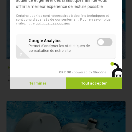
audience et générer des statistiques afin de vous
offrir la meilleur expérience de lecture possible.
Certains cookies sont nécessaires à des fins techniques et
sont donc dispensés de consentement. Pour en savoir plus,
visitez notre
politique des cookies
Google Analytics
Permet d'analyser les statistiques de
consultation de notre site
?
Pall-Aquasafe Water Filter
OKIDOK
- powered by Glucône
.
Eau Salubre
Filtre de tête de douche jetable
Terminer
Tout accepter