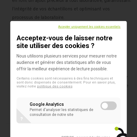
l'intégrité de vos échantillons et optimisant vos
processus de laboratoire.
Accepter uniquement les cookies essentiels
Que vous travailliez dans des environnements de
Acceptez-vous de laisser notre
recherche, cliniques ou industriels, le Capper/Decapper
site utiliser des cookies ?
1 canal SAFE® de LVL Technologies offre une
Nous utilisons plusieurs services pour mesurer notre
combinaison d'efficacité, de précision et de facilité
audience et générer des statistiques afin de vous
d'utilisation qui peut améliorer considérablement votre
offrir la meilleur expérience de lecture possible.
flux de travail. Faites confiance à LVL Technologies pour
Certains cookies sont nécessaires à des fins techniques et
sont donc dispensés de consentement. Pour en savoir plus,
fournir des solutions de haute qualité qui soutiennent le
visitez notre
politique des cookies
succès de votre laboratoire.
Google Analytics
Permet d'analyser les statistiques de
consultation de notre site
?
Produits dans cet assortiment