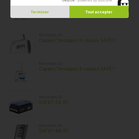
OKIDOK
- powered by Glucône
.
Microtubes 2D
Capper/Decapper 4 canaux SAFE®
Terminer
Tout accepter
Microtubes 2D
Capper/Decapper 6 canaux SAFE®
Microtubes 2D
Capper/Decapper 8 canaux SAFE®
Microtubes 2D
SAFE® 24 XT
Microtubes 2D
SAFE® 48 XT