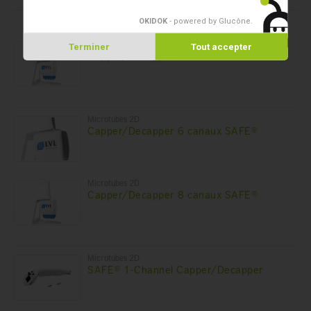
Produits dans cet assortiment
OKIDOK
- powered by Glucône
.
Microtubes 2D
Terminer
Tout accepter
Capper/Decapper 4 canaux SAFE®
Microtubes 2D
Capper/Decapper 6 canaux SAFE®
Microtubes 2D
Capper/Decapper 8 canaux SAFE®
Microtubes 2D
SAFE® 1-Channel Capper/Decapper