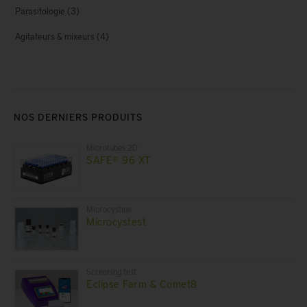
Parasitologie
(3)
Agitateurs & mixeurs
(4)
NOS DERNIERS PRODUITS
Microtubes 2D
SAFE® 96 XT
Microcystine
Microcystest
Screening test
Eclipse Farm & Comet8