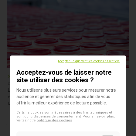
Accepter uniquement les cookies essentiels
Acceptez-vous de laisser notre
Sang de cheval défibriné
site utiliser des cookies ?
Donor Sang D'animaux & Sérum
Le sang de cheval défibriné est du sang de cheval entier
Nous utilisons plusieurs services pour mesurer notre
collecté de manière aseptique qui a été traité pour retirer
audience et générer des statistiques afin de vous
la fibrine.
offrir la meilleur expérience de lecture possible.
Certains cookies sont nécessaires à des fins techniques et
sont donc dispensés de consentement. Pour en savoir plus,
visitez notre
politique des cookies