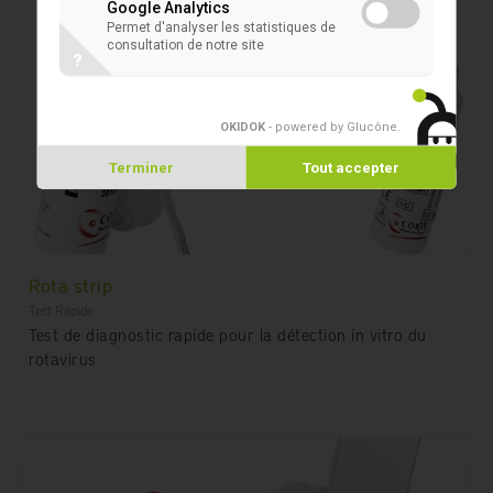
Google Analytics
Permet d'analyser les statistiques de
consultation de notre site
?
OKIDOK
- powered by Glucône
.
Terminer
Tout accepter
Rota strip
Test Rapide
Test de diagnostic rapide pour la détection in vitro du
rotavirus