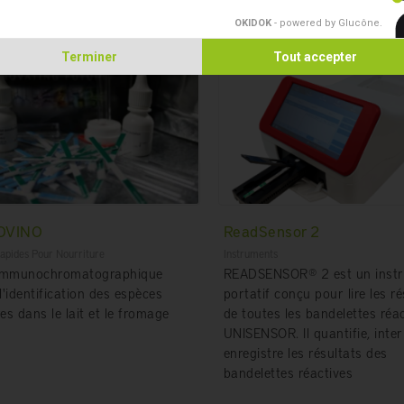
OKIDOK
- powered by Glucône
.
Terminer
Tout accepter
BOVINO
ReadSensor 2
apides Pour Nourriture
Instruments
 immunochromatographique
READSENSOR® 2 est un inst
l'identification des espèces
portatif conçu pour lire les ré
res dans le lait et le fromage
de toutes les bandelettes réa
UNISENSOR. Il quantifie, inter
enregistre les résultats des
bandelettes réactives