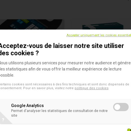
Accepter uniquement les cookies essentie
Acceptez-vous de laisser notre site utiliser
des cookies ?
Nous utilisons plusieurs services pour mesurer notre audience et génére
des statistiques afin de vous offrir la meilleur expérience de lecture
possible.
nso
TriSensor
ertains cookies sont nécessaires à des fins techniques et sont donc dispensés de
ments
Tests Rapides Pour Nourriture
onsentement. Pour en savoir plus, visitez notre
politique des cookies
lution universelle pour détecter
TriSensor est un dosage rapi
les résidus d'antibiotiques et les
format de bandelette détecta
s dans le lait à la fois.
contamination des échantillo
Google Analytics
Permet d'analyser les statistiques de consultation de notre
lait par des bêta-lactamines,
site
tétracyclines et des sulfonam
?