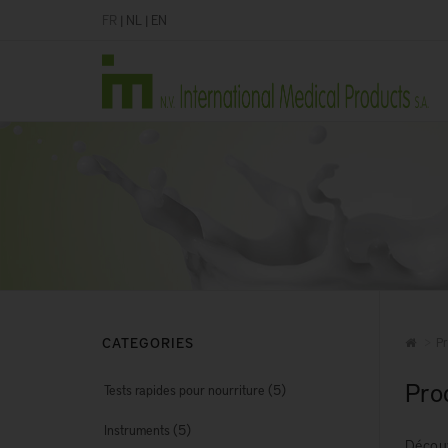
FR
|
NL
|
EN
CATEGORIES
Pr
Prod
(5)
Tests rapides pour nourriture
(5)
Instruments
Découv