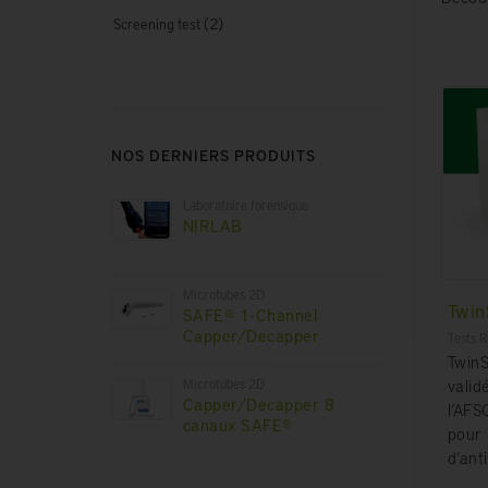
(2)
Screening test
NOS DERNIERS PRODUITS
Laboratoire forensique
NIRLAB
Microtubes 2D
Twin
SAFE® 1-Channel
Capper/Decapper
Tests R
TwinS
Microtubes 2D
valid
Capper/Decapper 8
l’AFS
canaux SAFE®
pour 
d’ant