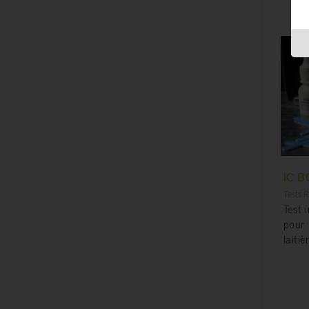
IC 
Tests R
Test
pour 
laitiè