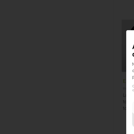
Exte
C
Instru
c
La so
tous 
toxine