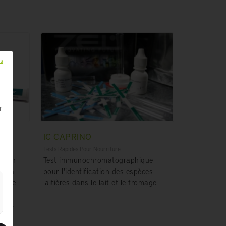
ls
r
IC CAPRINO
Tests Rapides Pour Nourriture
de en
Test immunochromatographique
nt la
pour l'identification des espèces
ns de
laitières dans le lait et le fromage
 des
ides.