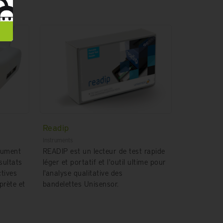
Readip
Instruments
rument
READIP est un lecteur de test rapide
sultats
léger et portatif et l'outil ultime pour
ctives
l'analyse qualitative des
prète et
bandelettes Unisensor.