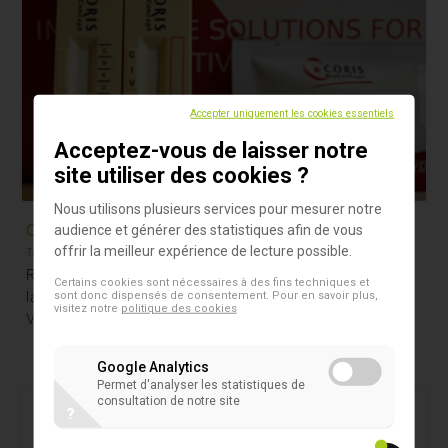
Accepter uniquement les cookies essentiels
Acceptez-vous de laisser notre
site utiliser des cookies ?
Nous utilisons plusieurs services pour mesurer notre
Coris Resist-5 O.K.N.V.I.
audience et générer des statistiques afin de vous
offrir la meilleur expérience de lecture possible.
Tests De Susceptibilité
RESIST-5 O.K.N.V.I Test rapide de diagnostic in vitro pour
Certains cookies sont nécessaires à des fins techniques et
la détection de cinq carbapénèmases OXA-48, KPC, NDM,
sont donc dispensés de consentement. Pour en savoir plus,
visitez notre
politique des cookies
VIM et IMP sur une culture bactérienne
Google Analytics
Permet d'analyser les statistiques de
consultation de notre site
?