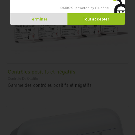
OKIDOK
- powered by Glucône
.
Terminer
Tout accepter
Contrôles positifs et négatifs
Contrôle De Qualité
Gamme des contrôles positifs et négatifs