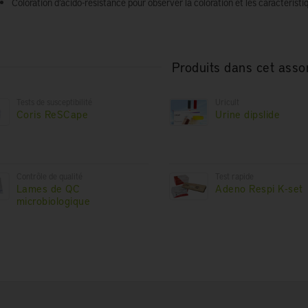
Coloration d’acido-résistance pour observer la coloration et les caractéri
Produits dans cet asso
Tests de susceptibilité
Uricult
Coris ReSCape
Urine dipslide
Contrôle de qualité
Test rapide
Lames de QC
Adeno Respi K-set
microbiologique