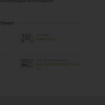
stiques morphologiques du microorganisme
rtiment
Test rapide
Adeno strip
Tests rapides Antigéniques
AutoTest NEWGENE Covid-
19