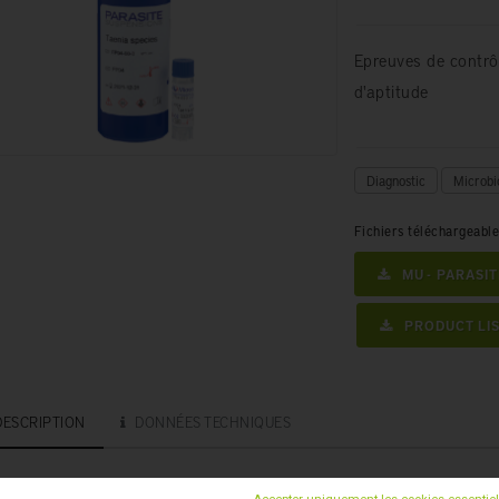
Epreuves de contrô
d'aptitude
Diagnostic
Microbi
Fichiers téléchargeabl
MU - PARASI
PRODUCT LIS
DESCRIPTION
DONNÉES TECHNIQUES
 suspensions de parasites Microbiologics servent d’
épreuves de c