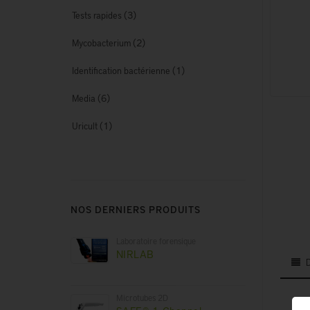
(3)
Tests rapides
(2)
Mycobacterium
(1)
Identification bactérienne
(6)
Media
(1)
Uricult
NOS DERNIERS PRODUITS
Laboratoire forensique
NIRLAB
Microtubes 2D
Les