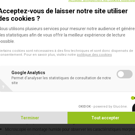
Accepter uniquement les cookies essentie
ssurance qualité et contiennent des populations spécifiques de pa
Acceptez-vous de laisser notre site utiliser
des cookies ?
 échantillons servent d’épreuves de contrôle de la qualité dans d
Nous utilisons plusieurs services pour mesurer notre audience et génére
umenter l’aptitude du personnel à réaliser les procédures et inter
des statistiques afin de vous offrir la meilleur expérience de lecture
roscopiques.
possible.
ertains cookies sont nécessaires à des fins techniques et sont donc dispensés de
onsentement. Pour en savoir plus, visitez notre
politique des cookies
 suspensions de parasites Microbiologics peuvent également être u
agogique.
Google Analytics
Permet d'analyser les statistiques de consultation de notre
ncipe:
site
?
produit est conçu pour être utilisé avec une ou plusieurs des tech
roorganisme :
OKIDOK
- powered by Glucône
.
Terminer
Tout accepter
Immunoanalyse pour la détection d’antigènes
Microscopie en montage humide pour observer les caractéristiques morph