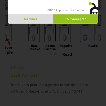
OKIDOK
- powered by Glucône
.
Terminer
Tout accepter
Produits
GastroVir K-SeT
Test in vitro pour le diagnostic rapide des gastro-
entérites à Rotavirus et à Adénovirus 40/41