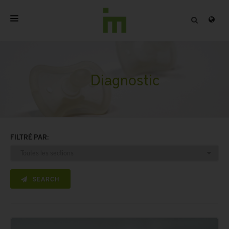
ACCUEIL
A PROPOS
Diagnostic
PRODUITS PROFESSIONNELS
QUALITÉ
FILTRÉ PAR:
CONTACT
SEARCH