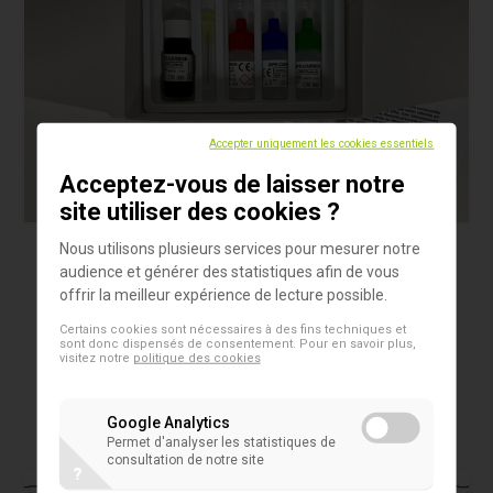
Accepter uniquement les cookies essentiels
Acceptez-vous de laisser notre
site utiliser des cookies ?
Nous utilisons plusieurs services pour mesurer notre
Produits
audience et générer des statistiques afin de vous
Kit RPR-carbone
offrir la meilleur expérience de lecture possible.
Certains cookies sont nécessaires à des fins techniques et
Kit de diagnostic pour la détermination qualitative
sont donc dispensés de consentement. Pour en savoir plus,
visitez notre
politique des cookies
des réagines plasmatiques
Google Analytics
Permet d'analyser les statistiques de
consultation de notre site
?