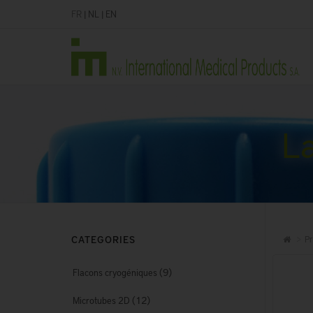
FR
|
NL
|
EN
La
CATEGORIES
Pr
(9)
Flacons cryogéniques
(12)
Microtubes 2D