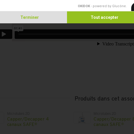
OKIDOK
- powered by Glucône
.
Terminer
Tout accepter
Produits dans cet asso
Microtubes 2D
Microtubes 2D
Capper/Decapper 4
Capper/Decapper 
canaux SAFE®
canaux SAFE®