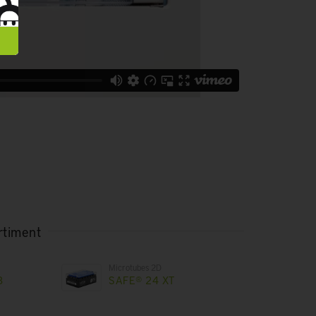
rtiment
Microtubes 2D
8
SAFE® 24 XT