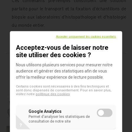
Ces contenants pré-remplis constituent une solution
parfaite pour le transport et la fixation d'échantillons de
biopsie aux laboratoires d'histopathologie et d'histologie
du monde entier.
Accepter uniquement les cookies essentiels
Acceptez-vous de laisser notre
Produits dans cet assortiment
site utiliser des cookies ?
Nous utilisons plusieurs services pour mesurer notre
Histologie & Pathologie
audience et générer des statistiques afin de vous
Paraplast Plus - Paraffine
offrir la meilleur expérience de lecture possible.
Certains cookies sont nécessaires à des fins techniques et
sont donc dispensés de consentement. Pour en savoir plus,
visitez notre
politique des cookies
Test rapide
GastroVir K-SeT
Google Analytics
Permet d'analyser les statistiques de
consultation de notre site
?
Test rapide
Kit RPR-carbone