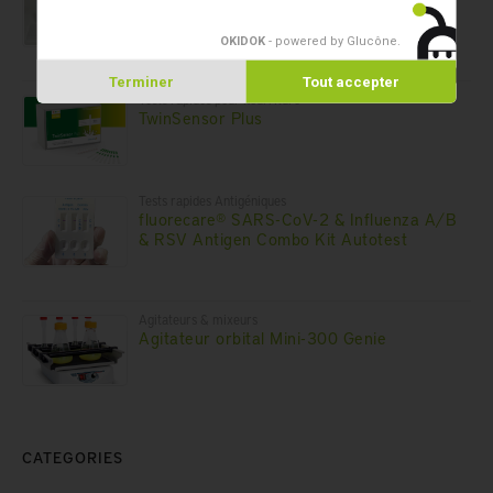
OKIDOK
- powered by Glucône
.
Terminer
Tout accepter
Tests rapides pour nourriture
TwinSensor Plus
Tests rapides Antigéniques
fluorecare® SARS-CoV-2 & Influenza A/B
& RSV Antigen Combo Kit Autotest
Agitateurs & mixeurs
Agitateur orbital Mini-300 Genie
CATEGORIES