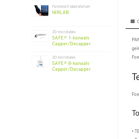
Forensisch laboratorium
NIRLAB
2D microtubes
SAFE® 1-kanaals
PAN
Capper/Decapper
geï
Foe
2D microtubes
SAFE® 8-kanaals
Capper/Decapper
T
Foe
T
• T