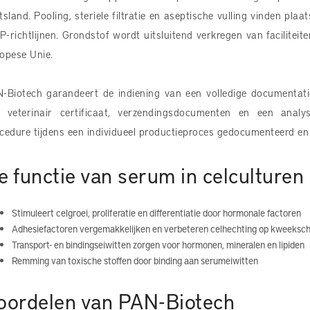
tsland. Pooling, steriele filtratie en aseptische vulling vinden p
-richtlijnen. Grondstof wordt uitsluitend verkregen van facilitei
opese Unie.
-Biotech garandeert de indiening van een volledige documentati
 veterinair certificaat, verzendingsdocumenten en een analyse
cedure tijdens een individueel productieproces gedocumenteerd en
e functie van serum in celculturen
Stimuleert celgroei, proliferatie en differentiatie door hormonale factoren
Adhesiefactoren vergemakkelijken en verbeteren celhechting op kweekscha
Transport- en bindingseiwitten zorgen voor hormonen, mineralen en lipiden
Remming van toxische stoffen door binding aan serumeiwitten
oordelen van PAN-Biotech