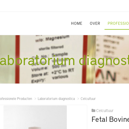
HOME
OVER
PROFESSI
aboratorium diagnos
ofessionele Producten
Laboratorium diagnostica
Celcultuur
Celcultuur
Fetal Bovi