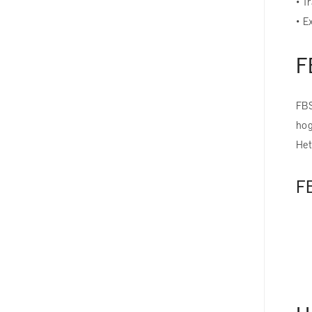
• T
• E
F
FBS
hog
Het
F