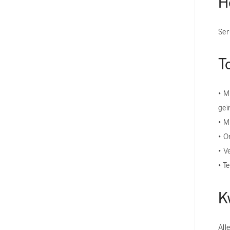
H
Ser
T
• M
geï
• M
• O
• V
• T
K
All