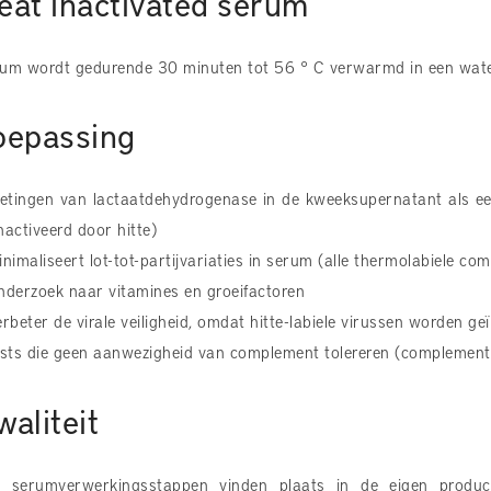
eat inactivated serum
um wordt gedurende 30 minuten tot 56 ° C verwarmd in een water
oepassing
etingen van lactaatdehydrogenase in de kweeksupernatant als e
nactiveerd door hitte)
inimaliseert lot-tot-partijvariaties in serum (alle thermolabiele co
nderzoek naar vitamines en groeifactoren
erbeter de virale veiligheid, omdat hitte-labiele virussen worden ge
ests die geen aanwezigheid van complement tolereren (complementv
waliteit
e serumverwerkingsstappen vinden plaats in de eigen product