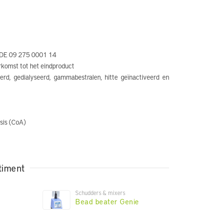
. DE 09 275 0001 14
rkomst tot het eindproduct
erd, gedialyseerd, gammabestralen, hitte geïnactiveerd en
ysis (CoA)
timent
Schudders & mixers
Bead beater Genie