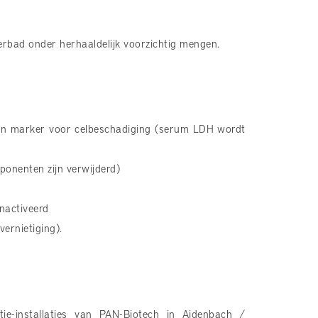
bad onder herhaaldelijk voorzichtig mengen.
en marker voor celbeschadiging (serum LDH wordt
mponenten zijn verwijderd)
ïnactiveerd
ernietiging).
ie-installaties van PAN-Biotech in Aidenbach /