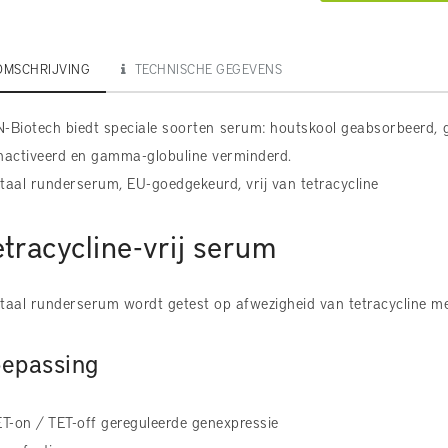
OMSCHRIJVING
TECHNISCHE GEGEVENS
-Biotech biedt speciale soorten serum: houtskool geabsorbeerd, ge
nactiveerd en gamma-globuline verminderd.
taal runderserum, EU-goedgekeurd, vrij van tetracycline
etracycline-vrij serum
taal runderserum wordt getest op afwezigheid van tetracycline met
oepassing
ET-on / TET-off gereguleerde genexpressie