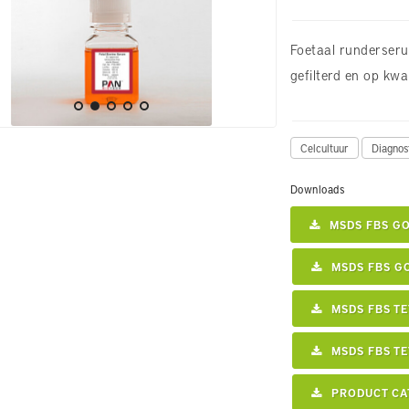
Foetaal runderserum
gefilterd en op kwal
Celcultuur
Diagnos
Downloads
MSDS FBS G
MSDS FBS G
MSDS FBS TE
MSDS FBS TE
PRODUCT CA