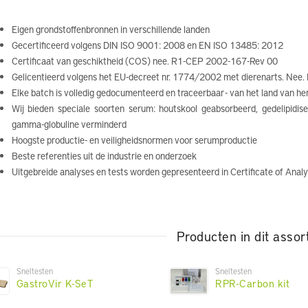
Eigen grondstoffenbronnen in verschillende landen
Gecertificeerd volgens DIN ISO 9001: 2008 en EN ISO 13485: 2012
Certificaat van geschiktheid (COS) nee. R1-CEP 2002-167-Rev 00
Gelicentieerd volgens het EU-decreet nr. 1774/2002 met dierenarts. Nee
Elke batch is volledig gedocumenteerd en traceerbaar - van het land van he
Wij bieden speciale soorten serum: houtskool geabsorbeerd, gedelipidise
gamma-globuline verminderd
Hoogste productie- en veiligheidsnormen voor serumproductie
Beste referenties uit de industrie en onderzoek
Uitgebreide analyses en tests worden gepresenteerd in Certificate of Anal
Producten in dit assor
Sneltesten
Sneltesten
GastroVir K-SeT
RPR-Carbon kit