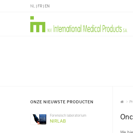
NL
|
FR
|
EN
ONZE NIEUWSTE PRODUCTEN
Pr
Onc
Forensisch laboratorium
NIRLAB
We bie