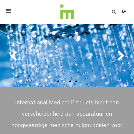
HOME
Ontdek
VEILIG WATER
OVER
Hou schimmels, protozoa en bacteriën zoals Legionella spp. tegen zonde
PROFESSIONELE PRODUCTEN
volumebeperking
KWALITEIT
ONZE OPLOSSINGEN
CONTACT
International Medical Products biedt een
verscheidenheid aan apparatuur en
hoogwaardige medische hulpmiddelen voor