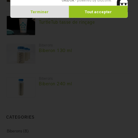
OKIDOK
- powered by Glucône
.
Terminer
Tout accepter
La baignade en immersion
TurtleTub tasse de rinçage
Biberons
Biberon 130 ml
Biberons
Biberon 240 ml
CATEGORIES
Biberons
(8)