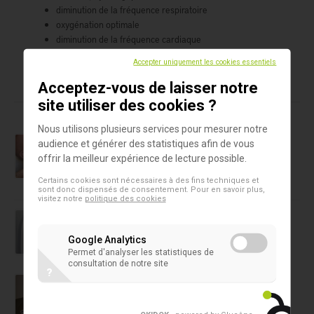
diminution de la fréquence respiratoire
oxygénation optimale
diminution de la fréquence cardiaque
Accepter uniquement les cookies essentiels
Acceptez-vous de laisser notre
Produits dans cet assortiment
site utiliser des cookies ?
Nous utilisons plusieurs services pour mesurer notre
La baignade en immersion
audience et générer des statistiques afin de vous
Couverture polaire TurtleTub
offrir la meilleur expérience de lecture possible.
Certains cookies sont nécessaires à des fins techniques et
sont donc dispensés de consentement. Pour en savoir plus,
visitez notre
politique des cookies
La baignade en immersion
Sacs de rangement en maille TurtleTub
Google Analytics
Permet d'analyser les statistiques de
consultation de notre site
?
La baignade en immersion
TurtleTub lavage bébé