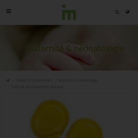
ACCUEIL
A PROPOS
Maternité & néonatologie
PRODUITS PROFESSIONNELS
QUALITÉ
Produits Professionnels
Maternité & néonatologie
CONTACT
Soins de développement néonatal