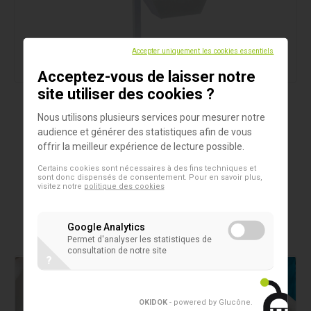
Accepter uniquement les cookies essentiels
Acceptez-vous de laisser notre
site utiliser des cookies ?
Produits
Nous utilisons plusieurs services pour mesurer notre
O'bloo berceau 360 de photothérapie
audience et générer des statistiques afin de vous
offrir la meilleur expérience de lecture possible.
Photothérapie intensive à l'éclairement énergétique
Certains cookies sont nécessaires à des fins techniques et
maximisé appliqué de façon quasi-uniforme et
sont donc dispensés de consentement. Pour en savoir plus,
visitez notre
politique des cookies
simultanée à toute la surface corporelle de l'enfant.
Google Analytics
Permet d'analyser les statistiques de
consultation de notre site
?
OKIDOK
- powered by Glucône
.