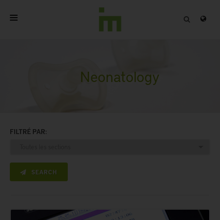
ACCUEIL
A PROPOS
Neonatology
PRODUITS PROFESSIONNELS
QUALITÉ
FILTRÉ PAR:
CONTACT
SEARCH