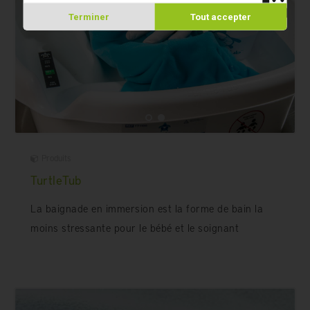
Terminer
Tout accepter
Produits
TurtleTub
La baignade en immersion est la forme de bain la
moins stressante pour le bébé et le soignant