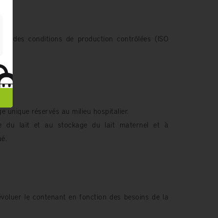
ans des conditions de production contrôlées (ISO
 unique réservés au milieu hospitalier.
e du lait et au stockage du lait maternel et à
ué.
évoluer le contenant en fonction des besoins de la