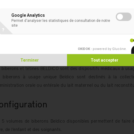
SANS BPA/BPS, LATEX, PHTALATES
SANS GOÛT NI ODEUR
Google Analytics
Permet d'analyser les statistiques de consultation de notre
 biberons Beldico sont fabriqués, assemblés et conditionnés d
site
?
485).
tilisation
OKIDOK
- powered by Glucône
.
Terminer
Tout accepter
 biberons et tétines BELDICO sont des dispositifs médicaux à usage
 biberons à usage unique Beldico sont destinés à la collect
dministration orale ou entérale du lait maternel ou du lait reconstit
onfiguration
 5 volumes de biberons Beldico disponibles permettent de faire 
e, de l’enfant et des soignants.