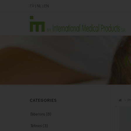
FR
|
NL
|
EN
M
CATEGORIES
Pr
(8)
Biberons
(3)
Tétines