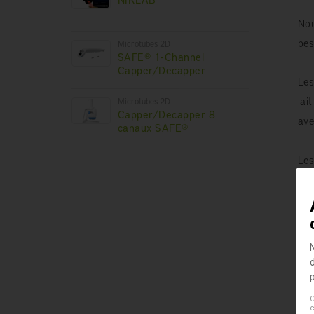
Nou
bes
Microtubes 2D
SAFE® 1-Channel
Capper/Decapper
Les
lai
Microtubes 2D
Capper/Decapper 8
ave
canaux SAFE®
Les
ext
des
C
c