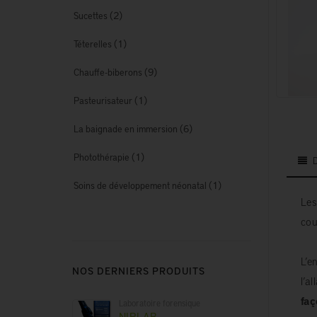
(2)
Sucettes
(1)
Téterelles
(9)
Chauffe-biberons
(1)
Pasteurisateur
(6)
La baignade en immersion
(1)
Photothérapie
(1)
Soins de développement néonatal
Les
cou
L’e
NOS DERNIERS PRODUITS
l’a
faç
Laboratoire forensique
NIRLAB