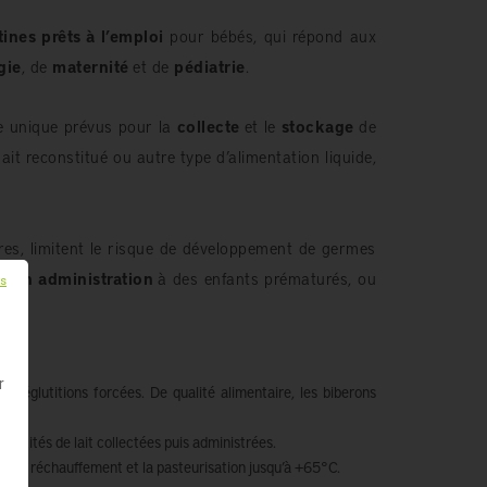
ines prêts à l’emploi
pour bébés, qui répond aux
gie
, de
maternité
et de
pédiatrie
.
ge unique prévus pour la
collecte
et le
stockage
de
lait reconstitué ou autre type d’alimentation liquide,
pres, limitent le risque de développement de germes
à son administration
à des enfants prématurés, ou
ls
r
des déglutitions forcées. De qualité alimentaire, les biberons
quantités de lait collectées puis administrées.
C, le réchauffement et la pasteurisation jusqu’à +65°C.