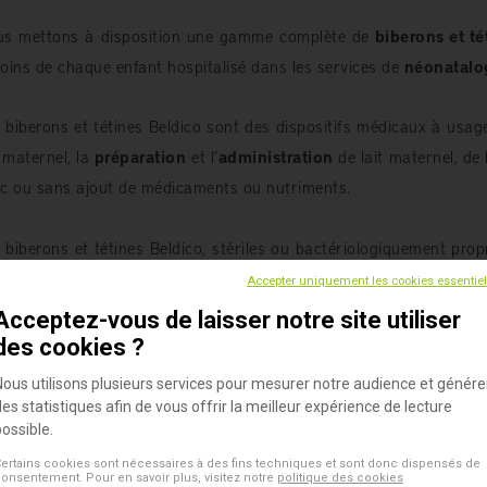
s mettons à disposition une gamme complète de
biberons et tét
oins de chaque enfant hospitalisé dans les services de
néonatalo
 biberons et tétines Beldico sont des dispositifs médicaux à usa
t maternel, la
préparation
et l’
administration
de lait maternel, de 
c ou sans ajout de médicaments ou nutriments.
 biberons et tétines Beldico, stériles ou bactériologiquement pro
ernes et
préservent la qualité du lait maternel
,
de sa collecte 
Accepter uniquement les cookies essentie
 nourrissons vulnérables, séjournant en milieu hospitalier.
Acceptez-vous de laisser notre site utiliser
des cookies ?
PRETS A L'EMPLOI
: Tous nos biberons sont prêts à l'emploi.
Nous utilisons plusieurs services pour mesurer notre audience et génére
SÛRS ET FIABLES
: Le plastique résistant et rigide, protège l’enfant 
des statistiques afin de vous offrir la meilleur expérience de lecture
Beldico sont certifiés sans latex, sans phtalates, sans BPA et BPS.
possible.
PRÉCIS
: L’échelle de graduation noire permet un suivi facile et précis des 
ertains cookies sont nécessaires à des fins techniques et sont donc dispensés de
RÉSISTANTS :
Les biberons Beldico supportent la congélation jusqu’à -20°
onsentement. Pour en savoir plus, visitez notre
politique des cookies