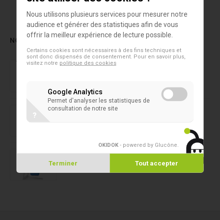
Nous utilisons plusieurs services pour mesurer notre
audience et générer des statistiques afin de vous
offrir la meilleur expérience de lecture possible.
NOS DERNIERS PRODUITS
Certains cookies sont nécessaires à des fins techniques et
sont donc dispensés de consentement. Pour en savoir plus,
Laboratoire forensique
visitez notre
politique des cookies
NIRLAB
Google Analytics
Permet d'analyser les statistiques de
Microtubes 2D
consultation de notre site
SAFE® 1-Channel Capper/Decapper
?
OKIDOK
- powered by Glucône
.
Microtubes 2D
Capper/Decapper 8 canaux SAFE®
Terminer
Tout accepter