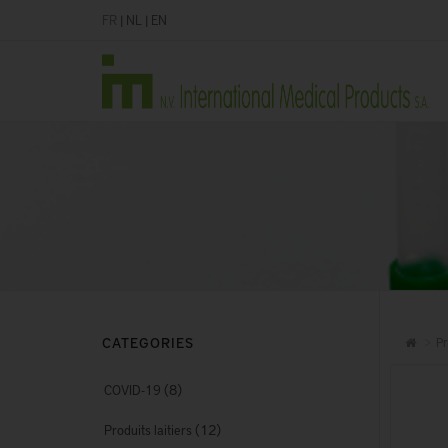
FR
|
NL
|
EN
CATEGORIES
Pr
(8)
COVID-19
(12)
Produits laitiers