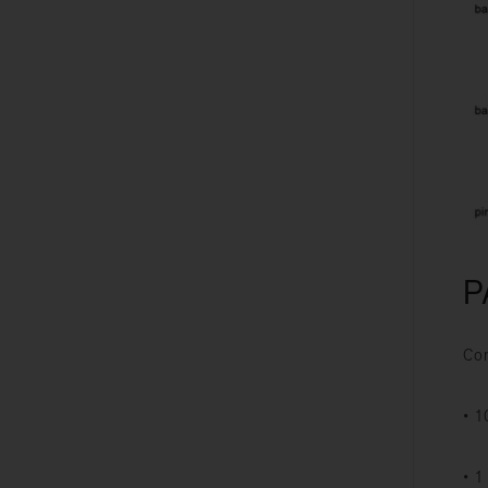
P
Con
• 1
• 1