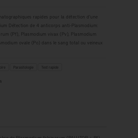
atographiques rapides pour la détection d'une
ium Détection de 4 anticorps anti-Plasmodium:
arum (Pf), Plasmodium vivax (Pv), Plasmodium
smodium ovale (Po) dans le sang total ou veineux
oire
Parasitologie
Test rapide
es
spèce de Plasmodium falciparum (PALUTOP + Pf),