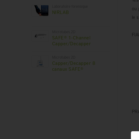
Laboratoire forensique
ou 
NIRLAB
le 
Microtubes 2D
FI
SAFE® 1-Channel
Capper/Decapper
Microtubes 2D
Capper/Decapper 8
canaux SAFE®
PR