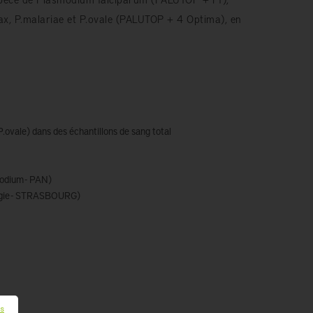
ax, P.malariae et P.ovale (PALUTOP + 4 Optima), en
.ovale) dans des échantillons de sang total
odium - PAN)
ologie - STRASBOURG)
ls