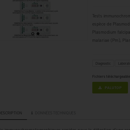
Tests immunochrom
espèce de Plasmod
Plasmodium falcip
malariae (Pm), Pla
Diagnostic
Laborat
Fichiers téléchargeabl
PALUTOP
DESCRIPTION
DONNÉES TECHNIQUES
ts immunochromatographiques rapides pour la détection d'une e