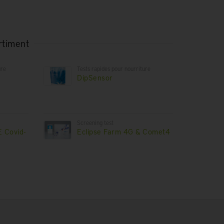
rtiment
ure
Tests rapides pour nourriture
DipSensor
Screening test
 Covid-
Eclipse Farm 4G & Comet4