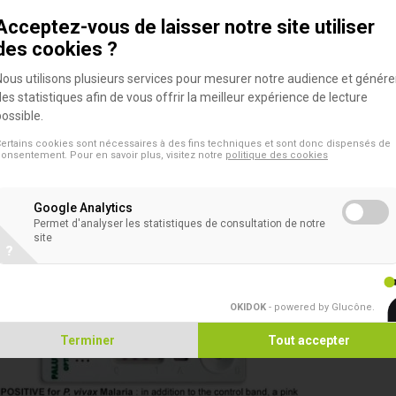
Simple: test en une étape
Acceptez-vous de laisser notre site utiliser
des cookies ?
FICACE
Nous utilisons plusieurs services pour mesurer notre audience et génére
des statistiques afin de vous offrir la meilleur expérience de lecture
Lecture objective: absence ou présence de bandes de test de couleur
possible.
Rapide: résultats dans les 20 minutes
ertains cookies sont nécessaires à des fins techniques et sont donc dispensés de
onsentement. Pour en savoir plus, visitez notre
politique des cookies
Google Analytics
Permet d'analyser les statistiques de consultation de notre
site
?
OKIDOK
- powered by Glucône
.
Terminer
Tout accepter