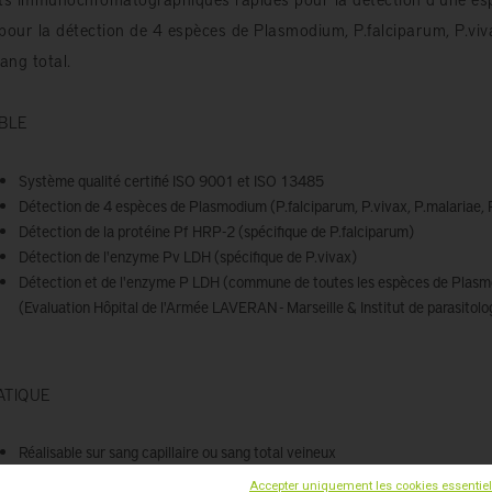
pour la détection de 4 espèces de Plasmodium, P.falciparum, P.viv
sang total.
ABLE
Système qualité certifié ISO 9001 et ISO 13485
Détection de 4 espèces de Plasmodium (P.falciparum, P.vivax, P.malariae, P
Détection de la protéine Pf HRP-2 (spécifique de P.falciparum)
Détection de l'enzyme Pv LDH (spécifique de P.vivax)
Détection et de l'enzyme P LDH (commune de toutes les espèces de Plasm
(Evaluation Hôpital de l'Armée LAVERAN - Marseille & Institut de parasit
ATIQUE
Réalisable sur sang capillaire ou sang total veineux
Traçabilité: archivage possible de la cassette
Accepter uniquement les cookies essentie