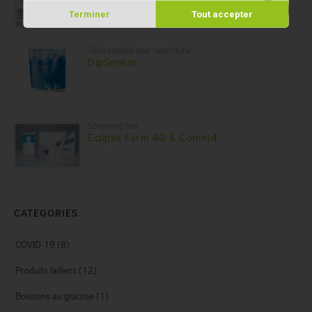
Terminer
Tout accepter
Tests rapides pour nourriture
DipSensor
Screening test
Eclipse Farm 4G & Comet4
CATEGORIES
COVID-19
(8)
Produits laitiers
(12)
Boissons au glucose
(1)