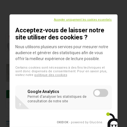
Produits dans cet assortiment
Accepter uniquement les cookies essentiels
Acceptez-vous de laisser notre
Test rapide
site utiliser des cookies ?
GastroVir K-SeT
Nous utilisons plusieurs services pour mesurer notre
audience et générer des statistiques afin de vous
offrir la meilleur expérience de lecture possible.
Test rapide
Certains cookies sont nécessaires à des fins techniques et
Kit RPR-carbone
sont donc dispensés de consentement. Pour en savoir plus,
visitez notre
politique des cookies
Tests rapides pour nourriture
Google Analytics
TwinSensor Plus
Permet d'analyser les statistiques de
consultation de notre site
?
Tests rapides Antigéniques
OKIDOK
- powered by Glucône
.
AutoTest NEWGENE Covid-19