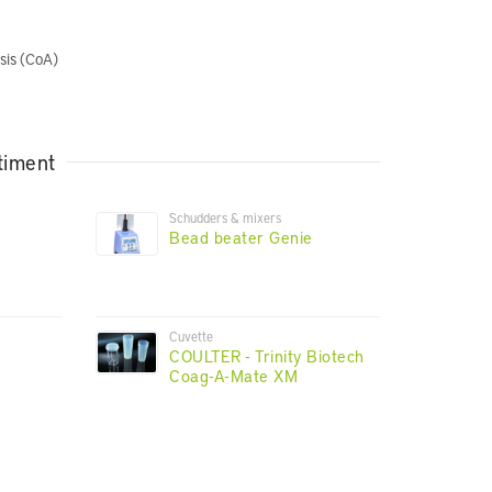
ysis (CoA)
timent
Schudders & mixers
Bead beater Genie
Cuvette
COULTER - Trinity Biotech
Coag-A-Mate XM