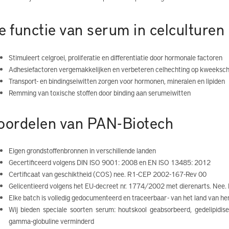
e functie van serum in celculturen
Stimuleert celgroei, proliferatie en differentiatie door hormonale factoren
Adhesiefactoren vergemakkelijken en verbeteren celhechting op kweekscha
Transport- en bindingseiwitten zorgen voor hormonen, mineralen en lipiden
Remming van toxische stoffen door binding aan serumeiwitten
oordelen van PAN-Biotech
Eigen grondstoffenbronnen in verschillende landen
Gecertificeerd volgens DIN ISO 9001: 2008 en EN ISO 13485: 2012
Certificaat van geschiktheid (COS) nee. R1-CEP 2002-167-Rev 00
Gelicentieerd volgens het EU-decreet nr. 1774/2002 met dierenarts. Nee
Elke batch is volledig gedocumenteerd en traceerbaar - van het land van he
Wij bieden speciale soorten serum: houtskool geabsorbeerd, gedelipidise
gamma-globuline verminderd