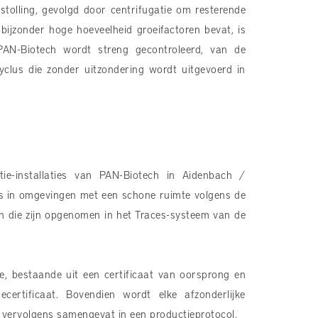
dstolling, gevolgd door centrifugatie om resterende
bijzonder hoge hoeveelheid groeifactoren bevat, is
AN-Biotech wordt streng gecontroleerd, van de
yclus die zonder uitzondering wordt uitgevoerd in
ie-installaties van PAN-Biotech in Aidenbach /
laats in omgevingen met een schone ruimte volgens de
ten die zijn opgenomen in het Traces-systeem van de
e, bestaande uit een certificaat van oorsprong en
certificaat. Bovendien wordt elke afzonderlijke
 vervolgens samengevat in een productieprotocol.