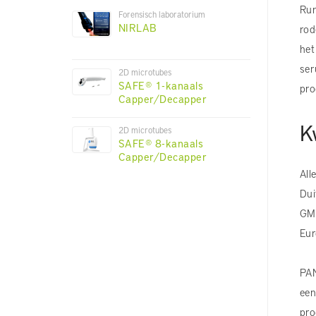
Run
Forensisch laboratorium
NIRLAB
rod
het
ser
2D microtubes
SAFE® 1-kanaals
pro
Capper/Decapper
K
2D microtubes
SAFE® 8-kanaals
Capper/Decapper
All
Dui
GMP
Eur
PAN
een
pro