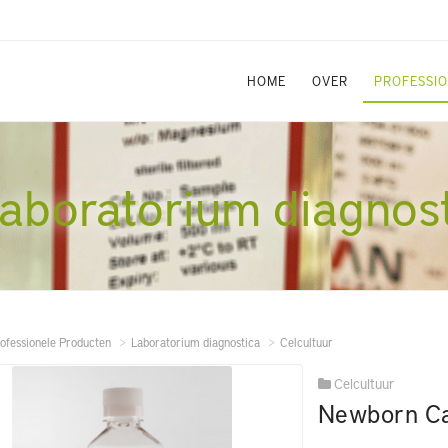
HOME
OVER
PROFESSI
aboratorium diagnos
ofessionele Producten
Laboratorium diagnostica
Celcultuur
Celcultuur
Newborn Ca