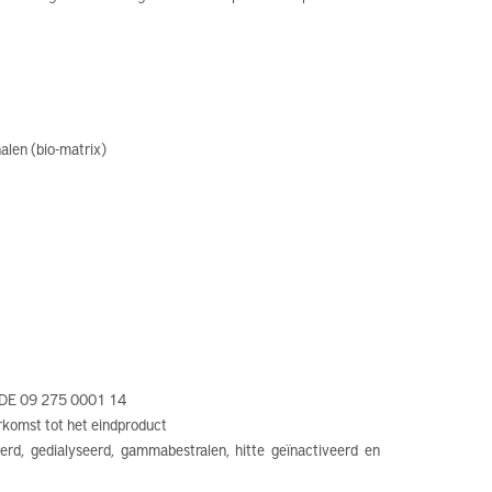
len (bio-matrix)
. DE 09 275 0001 14
rkomst tot het eindproduct
erd, gedialyseerd, gammabestralen, hitte geïnactiveerd en