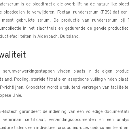
derserum is de bloedfractie die overblijft na de natuurlijke bloe
e bloedcellen te verwijderen. Foetaal runderserum (FBS) dat een 
 meest gebruikte serum. De productie van runderserum bij P
umcollectie in het slachthuis en gedurende de gehele productiec
ductiefaciliteiten in Aidenbach, Duitsland.
waliteit
e serumverwerkingsstappen vinden plaats in de eigen product
tsland. Pooling, steriele filtratie en aseptische vulling vinden p
-richtlijnen. Grondstof wordt uitsluitend verkregen van facilitei
opese Unie.
-Biotech garandeert de indiening van een volledige documentati
 veterinair certificaat, verzendingsdocumenten en een analyse
cedure tijdens een individueel productieproces gedocumenteerd en