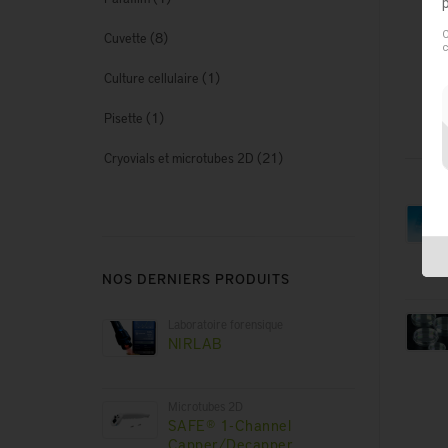
En 
C
(8)
Cuvette
c
Ave
(1)
Culture cellulaire
(1)
Pisette
(21)
Cryovials et microtubes 2D
NOS DERNIERS PRODUITS
Laboratoire forensique
NIRLAB
Microtubes 2D
SAFE® 1-Channel
Capper/Decapper