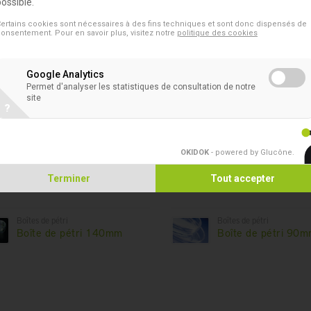
possible.
polystyrène à haute clarté optique.
ertains cookies sont nécessaires à des fins techniques et sont donc dispensés de
onsentement. Pour en savoir plus, visitez notre
politique des cookies
c 3 secteurs - Aseptique
Google Analytics
Permet d'analyser les statistiques de consultation de notre
site
Produits dans cet asso
?
Boîtes de pétri
Boîtes de pétri
OKIDOK
- powered by Glucône
.
Boîte de pétri 100mm
Boîte de pétri 50
carré
Terminer
Tout accepter
Boîtes de pétri
Boîtes de pétri
Boîte de pétri 140mm
Boîte de pétri 90