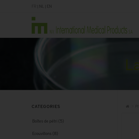
FR
|
NL
|
EN
La
CATEGORIES
Pr
(5)
Boîtes de pétri
(8)
Ecouvillons