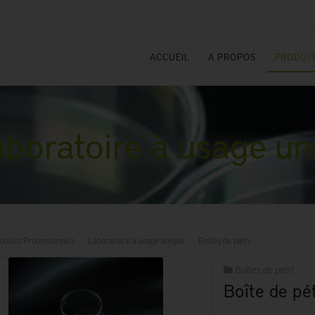
ACCUEIL
A PROPOS
PRODUIT
boratoire à usage un
oduits Professionnels
Laboratoire à usage unique
Boîtes de pétri
Boîtes de pétri
Boîte de pé