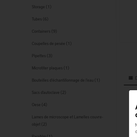
(1)
Storage
(6)
Tubes
(9)
Containers
(1)
Coupelles de pesée
(3)
Pipettes
(1)
Microtiter plaques
(1)
Bouteilles d'échantillonnage de l'eau
(2)
Sacs d'autoclave
(4)
Oese
Lames de microscope et Lamelles couvre-
Ave
(2)
objet
(1)
Parafilm