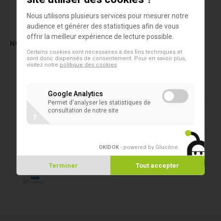
Nous utilisons plusieurs services pour mesurer notre
audience et générer des statistiques afin de vous
offrir la meilleur expérience de lecture possible.
NOS DERNIERS PRODUITS
Certains cookies sont nécessaires à des fins techniques et
sont donc dispensés de consentement. Pour en savoir plus,
Laboratoire forensique
visitez notre
politique des cookies
NIRLAB
Google Analytics
Permet d'analyser les statistiques de
Microtubes 2D
consultation de notre site
?
SAFE® 1-Channel Capper/Decapper
OKIDOK
- powered by Glucône
.
Microtubes 2D
Capper/Decapper 8 canaux SAFE®
Terminer
Tout accepter