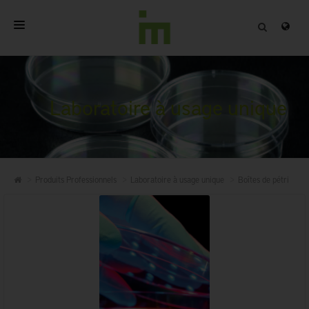
ACCUEIL
A PROPOS
Laboratoire à usage unique
PRODUITS PROFESSIONNELS
QUALITÉ
Produits Professionnels
Laboratoire à usage unique
Boîtes de pétri
CONTACT