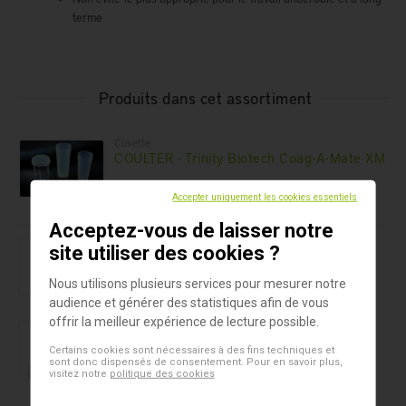
terme
Produits dans cet assortiment
Cuvette
COULTER - Trinity Biotech Coag-A-Mate XM
Accepter uniquement les cookies essentiels
Acceptez-vous de laisser notre
Microtubes 2D
site utiliser des cookies ?
Capper/Decapper 4 canaux SAFE®
Nous utilisons plusieurs services pour mesurer notre
audience et générer des statistiques afin de vous
offrir la meilleur expérience de lecture possible.
Microtubes 2D
Capper/Decapper 6 canaux SAFE®
Certains cookies sont nécessaires à des fins techniques et
sont donc dispensés de consentement. Pour en savoir plus,
visitez notre
politique des cookies