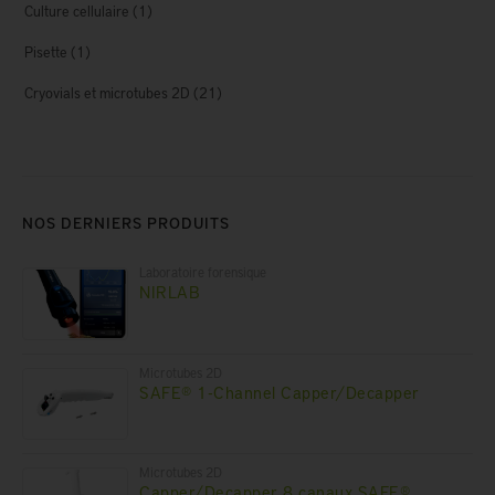
Culture cellulaire
(1)
Pisette
(1)
Cryovials et microtubes 2D
(21)
NOS DERNIERS PRODUITS
Laboratoire forensique
NIRLAB
Microtubes 2D
SAFE® 1-Channel Capper/Decapper
Microtubes 2D
Capper/Decapper 8 canaux SAFE®