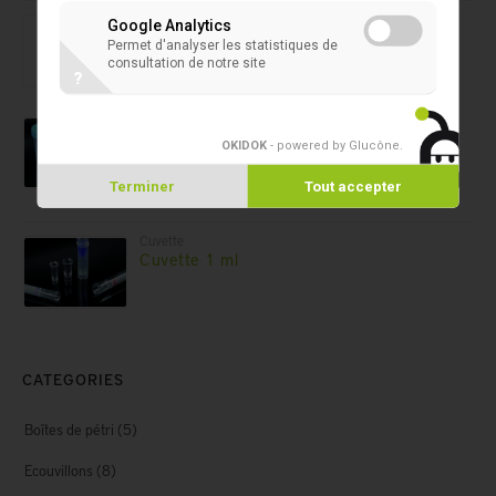
Microtubes 2D
Google Analytics
Capper/Decapper 8 canaux SAFE®
Permet d'analyser les statistiques de
consultation de notre site
?
Containers
Conteneur d'urine 150 ml
OKIDOK
- powered by Glucône
.
Terminer
Tout accepter
Cuvette
Cuvette 1 ml
CATEGORIES
Boîtes de pétri
(5)
Ecouvillons
(8)