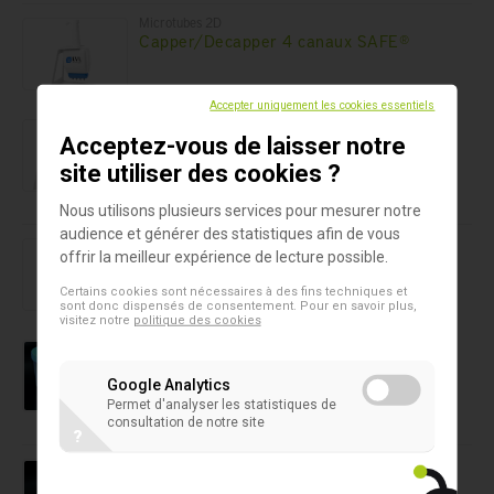
Microtubes 2D
Capper/Decapper 4 canaux SAFE®
Accepter uniquement les cookies essentiels
Microtubes 2D
Acceptez-vous de laisser notre
Capper/Decapper 6 canaux SAFE®
site utiliser des cookies ?
Nous utilisons plusieurs services pour mesurer notre
audience et générer des statistiques afin de vous
Microtubes 2D
offrir la meilleur expérience de lecture possible.
Capper/Decapper 8 canaux SAFE®
Certains cookies sont nécessaires à des fins techniques et
sont donc dispensés de consentement. Pour en savoir plus,
visitez notre
politique des cookies
Containers
Conteneur d'urine 150 ml
Google Analytics
Permet d'analyser les statistiques de
consultation de notre site
?
Cuvette
Cuvette 1 ml