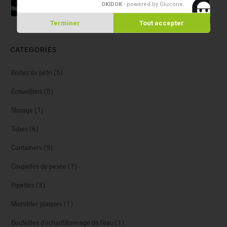
OKIDOK
- powered by Glucône
.
Terminer
Tout accepter
CATEGORIES
Boîtes de pétri
(5)
Ecouvillons
(8)
Storage
(1)
Tubes
(6)
Containers
(9)
Coupelles de pesée
(1)
Pipettes
(3)
Microtiter plaques
(1)
Bouteilles d'échantillonnage de l'eau
(1)