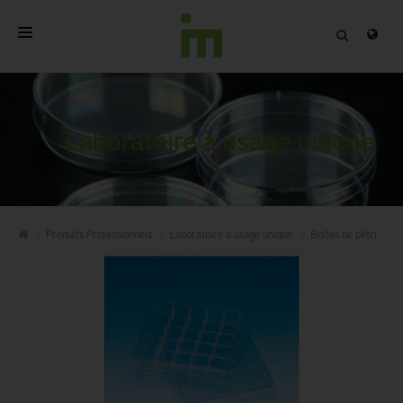
ACCUEIL
A PROPOS
Laboratoire à usage unique
PRODUITS PROFESSIONNELS
QUALITÉ
Produits Professionnels
Laboratoire à usage unique
Boîtes de pétri
CONTACT