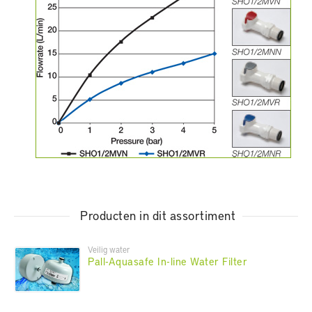
Producten in dit assortiment
Veilig water
Pall-Aquasafe In-line Water Filter