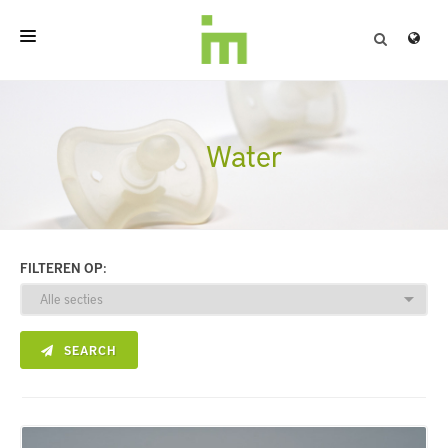
HOME
OVER
Water
PROFESSIONELE PRODUCTEN
KWALITEIT
FILTEREN OP:
CONTACT
SEARCH