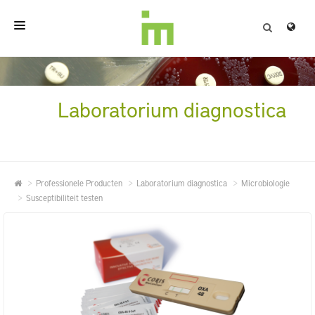
HOME
OVER
Laboratorium diagnostica
PROFESSIONELE PRODUCTEN
KWALITEIT
Professionele Producten
Laboratorium diagnostica
Microbiologie
CONTACT
Susceptibiliteit testen