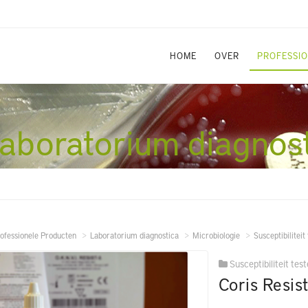
HOME
OVER
PROFESSI
aboratorium diagnos
ofessionele Producten
Laboratorium diagnostica
Microbiologie
Susceptibiliteit
Susceptibiliteit tes
Coris Resist