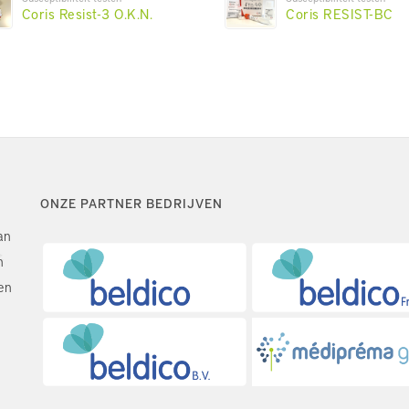
Coris Resist-3 O.K.N.
Coris RESIST-BC
ONZE PARTNER BEDRIJVEN
an
n
en