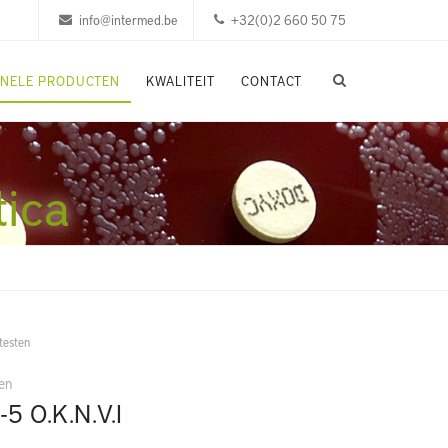
info@intermed.be
+32(0)2 660 50 75
ONELE PRODUCTEN
KWALITEIT
CONTACT
tica
 testen
ten
-5 O.K.N.V.I