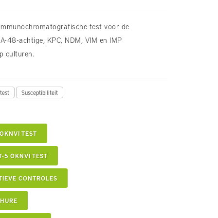
. immunochromatografische test voor de
OXA-48-achtige, KPC, NDM, VIM en IMP
 culturen.
test
Susceptibiliteit
 OKNVI TEST
T-5 OKNVI TEST
ITIEVE CONTROLES
CHURE