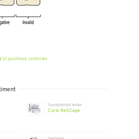
V.I positieve controles
timent
Susceptibiliteit testen
Coris ReSCape
Sneltesten