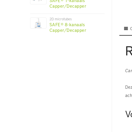
SAFE® 1-kanaals
Capper/Decapper
2D microtubes
SAFE® 8-kanaals
Capper/Decapper
R
Car
Dez
ach
V