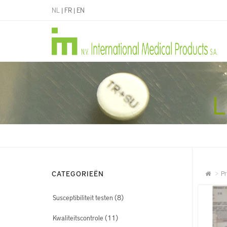
NL
|
FR
|
EN
L
CATEGORIEËN
Pr
(8)
Susceptibiliteit testen
(11)
Kwaliteitscontrole