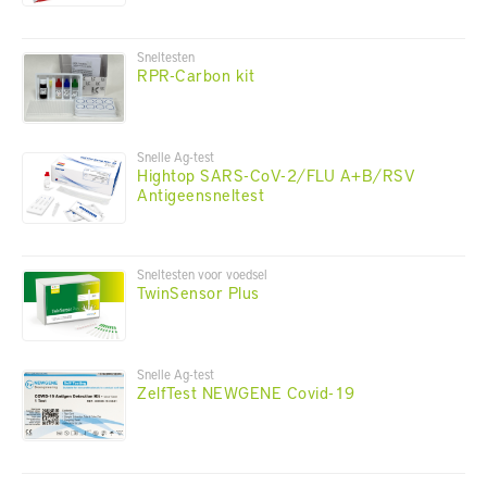
Sneltesten
RPR-Carbon kit
Snelle Ag-test
Hightop SARS-CoV-2/FLU A+B/RSV
Antigeensneltest
Sneltesten voor voedsel
TwinSensor Plus
Snelle Ag-test
ZelfTest NEWGENE Covid-19