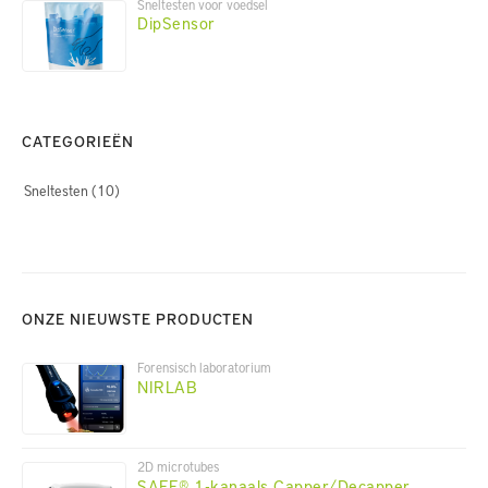
Sneltesten voor voedsel
DipSensor
CATEGORIEËN
Sneltesten
(10)
ONZE NIEUWSTE PRODUCTEN
Forensisch laboratorium
NIRLAB
2D microtubes
SAFE® 1-kanaals Capper/Decapper