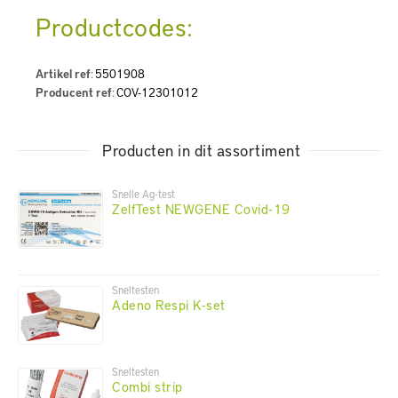
Productcodes:
Artikel ref
:
5501908
Producent ref
:
COV-12301012
Producten in dit assortiment
Snelle Ag-test
ZelfTest NEWGENE Covid-19
Sneltesten
Adeno Respi K-set
Sneltesten
Combi strip