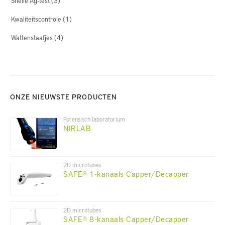
Snelle Ag-test
(3)
Kwaliteitscontrole
(1)
Wattenstaafjes
(4)
ONZE NIEUWSTE PRODUCTEN
Forensisch laboratorium
NIRLAB
2D microtubes
SAFE® 1-kanaals Capper/Decapper
2D microtubes
SAFE® 8-kanaals Capper/Decapper