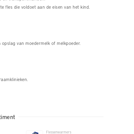
te fles die voldoet aan de eisen van het kind.
en opslag van moedermelk of melkpoeder.
raamklinieken.
timent
Flessenwarmers