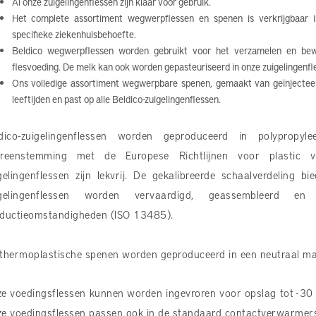
Al onze zuigelingenflessen zijn klaar voor gebruik.
Het complete assortiment wegwerpflessen en spenen is verkrijgbaar in
specifieke ziekenhuisbehoefte.
Beldico wegwerpflessen worden gebruikt voor het verzamelen en be
flesvoeding. De melk kan ook worden gepasteuriseerd in onze zuigelingenfl
Ons volledige assortiment wegwerpbare spenen, gemaakt van geïnjecteerd 
leeftijden en past op alle Beldico-zuigelingenflessen.
dico-zuigelingenflessen worden geproduceerd in polypropyl
ereenstemming met de Europese Richtlijnen voor plastic v
gelingenflessen zijn lekvrij. De gekalibreerde schaalverdeling 
igelingenflessen worden vervaardigd, geassembleerd e
ductieomstandigheden (ISO 13485).
thermoplastische spenen worden geproduceerd in een neutraal mate
e voedingsflessen kunnen worden ingevroren voor opslag tot -3
e voedingsflessen passen ook in de standaard contactverwarmer