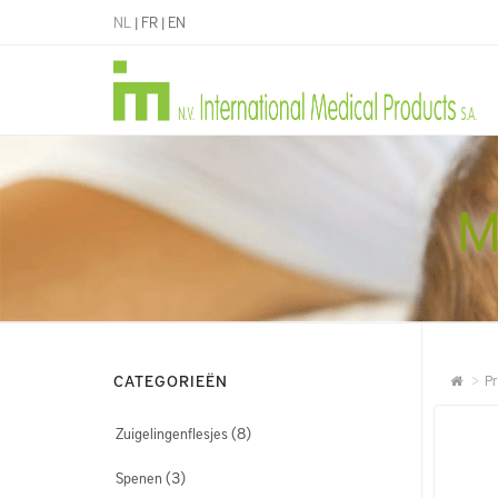
NL
|
FR
|
EN
M
CATEGORIEËN
Pr
(8)
Zuigelingenflesjes
(3)
Spenen