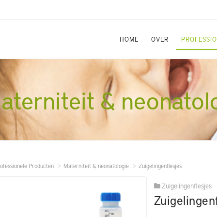
HOME
OVER
PROFESSI
aterniteit & neonatol
ofessionele Producten
Materniteit & neonatologie
Zuigelingenflesjes
Zuigelingenflesjes
Zuigelingen