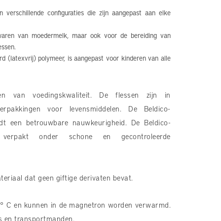
 verschillende configuraties die zijn aangepast aan elke
waren van moedermelk, maar ook voor de bereiding van
essen.
(latexvrij) polymeer, is aangepast voor kinderen van alle
een van voedingskwaliteit. De flessen zijn in
erpakkingen voor levensmiddelen. De Beldico-
biedt een betrouwbare nauwkeurigheid. De Beldico-
n verpakt onder schone en gecontroleerde
riaal dat geen giftige derivaten bevat.
0 ° C en kunnen in de magnetron worden verwarmd.
s en transportmanden.