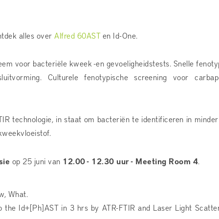
tdek alles over
Alfred 60AST
en Id-One.
eem voor bacteriële kweek -en gevoeligheidstests. Snelle fenot
besluitvorming. Culturele fenotypische screening voor carba
R technologie, in staat om bacteriën te identificeren in minde
kweekvloeistof.
sie
op 25 juni van
12.00 - 12.30 uur - Meeting Room 4
.
, What.
o the Id+[Ph]AST in 3 hrs by ATR-FTIR and Laser Light Scatte