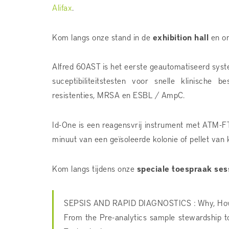
Alifax
.
Kom langs onze stand in de
exhibition hall
en on
Alfred 60AST is het eerste geautomatiseerd syst
suceptibiliteitstesten voor snelle klinische 
resistenties, MRSA en ESBL / AmpC.
Id-One is een reagensvrij instrument met ATM-FTI
minuut van een geïsoleerde kolonie of pellet van 
Kom langs tijdens onze
speciale toespraak ses
SEPSIS AND RAPID DIAGNOSTICS : Why, How
From the Pre-analytics sample stewardship t