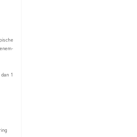
ypische
penem-
r dan 1
ring