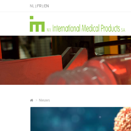
NL
|
FR
|
EN
Nieuws