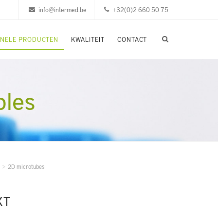
info@intermed.be
+32(0)2 660 50 75
ONELE PRODUCTEN
KWALITEIT
CONTACT
bles
2D microtubes
XT