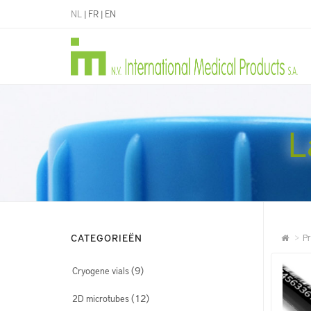
NL
|
FR
|
EN
L
CATEGORIEËN
Pr
(9)
Cryogene vials
(12)
2D microtubes