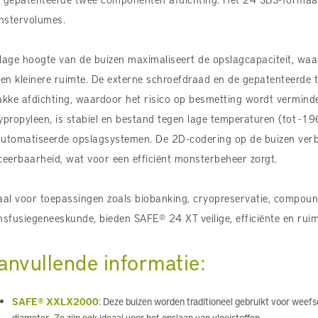
stervolumes.
lage hoogte van de buizen maximaliseert de opslagcapaciteit, wa
een kleinere ruimte. De externe schroefdraad en de gepatenteerde
akke afdichting, waardoor het risico op besmetting wordt vermin
ypropyleen, is stabiel en bestand tegen lage temperaturen (tot -1
utomatiseerde opslagsystemen. De 2D-codering op de buizen verbe
ceerbaarheid, wat voor een efficiënt monsterbeheer zorgt.
aal voor toepassingen zoals biobanking, cryopreservatie, compoun
nsfusiegeneeskunde, bieden SAFE® 24 XT veilige, efficiënte en ru
anvullende informatie:
SAFE® XXLX2000
: Deze buizen worden traditioneel gebruikt voor weef
diameter. Ze zijn ook ideaal voor het opslaan van vloeistoffen.