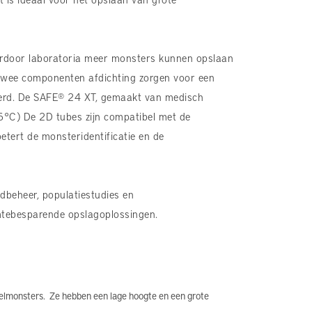
ardoor laboratoria meer monsters kunnen opslaan
 twee componenten afdichting zorgen voor een
derd. De SAFE® 24 XT, gemaakt van medisch
96°C) De 2D tubes zijn compatibel met de
tert de monsteridentificatie en de
dbeheer, populatiestudies en
imtebesparende opslagoplossingen.
selmonsters. Ze hebben een lage hoogte en een grote