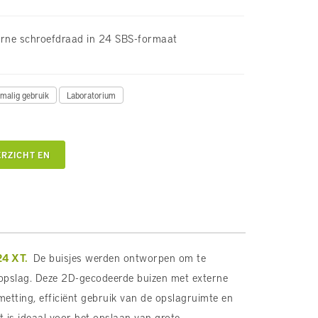
erne schroefdraad in 24 SBS-formaat
malig gebruik
Laboratorium
RZICHT EN
24 XT.
De buisjes werden ontworpen om te
opslag. Deze 2D-gecodeerde buizen met externe
etting, efficiënt gebruik van de opslagruimte en
is ideaal voor het opslaan van grote