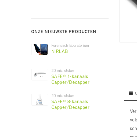
ONZE NIEUWSTE PRODUCTEN
Forensisch laboratorium
NIRLAB
2D microtubes
SAFE® 1-kanaals
Capper/Decapper
2D microtubes
SAFE® 8-kanaals
Capper/Decapper
Ver
vol
sch
een