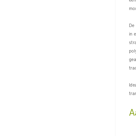
mon
De 
in 
str
pol
gea
tra
Ide
tra
A