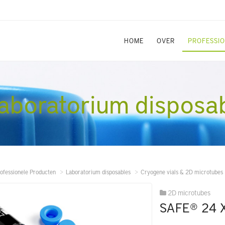
HOME
OVER
PROFESSI
aboratorium disposa
ofessionele Producten
Laboratorium disposables
Cryogene vials & 2D microtubes
2D microtubes
SAFE® 24 