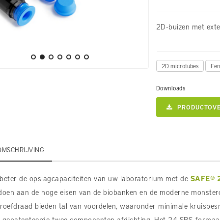
2D-buizen met ext
2D microtubes
Een
Downloads
PRODUCTOVE
OMSCHRIJVING
beter de opslagcapaciteiten van uw laboratorium met de
SAFE® 
doen aan de hoge eisen van de biobanken en de moderne monster
roefdraad bieden tal van voordelen, waaronder minimale kruisbesm
 gepatenteerde twee componenten afdichting. Het 24 SBS-formaat 