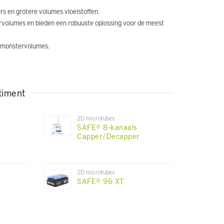
s en grotere volumes vloeistoffen.
ervolumes en bieden een robuuste oplossing voor de meest
e monstervolumes.
timent
2D microtubes
SAFE® 8-kanaals
Capper/Decapper
2D microtubes
SAFE® 96 XT