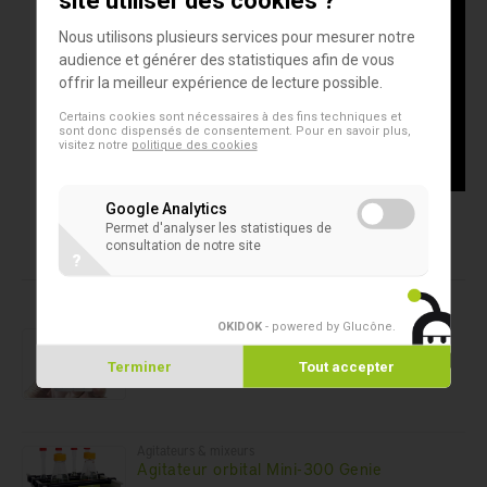
site utiliser des cookies ?
Nous utilisons plusieurs services pour mesurer notre
audience et générer des statistiques afin de vous
offrir la meilleur expérience de lecture possible.
Certains cookies sont nécessaires à des fins techniques et
sont donc dispensés de consentement. Pour en savoir plus,
visitez notre
politique des cookies
Google Analytics
Permet d'analyser les statistiques de
consultation de notre site
?
Produits dans cet assortiment
OKIDOK
- powered by Glucône
.
Tests rapides Antigéniques
fluorecare® SARS-CoV-2 & Influenza A/B
Terminer
Tout accepter
& RSV Antigen Combo Kit Autotest
Agitateurs & mixeurs
Agitateur orbital Mini-300 Genie