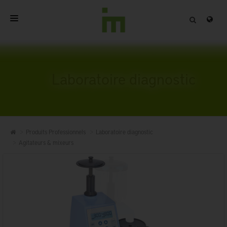
ACCUEIL
A PROPOS
Laboratoire diagnostic
PRODUITS PROFESSIONNELS
QUALITÉ
Produits Professionnels
Laboratoire diagnostic
CONTACT
Agitateurs & mixeurs