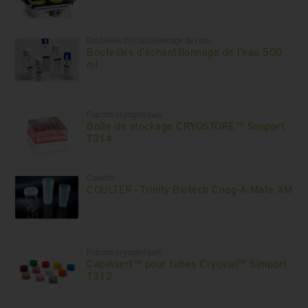
Bouteilles d'échantillonnage de l'eau
Bouteilles d'échantillonnage de l'eau 500
ml
Flacons cryogéniques
Boîte de stockage CRYOSTORE™ Simport
T314
Cuvette
COULTER - Trinity Biotech Coag-A-Mate XM
Flacons cryogéniques
Capinsert™ pour tubes Cryovial™ Simport
T312