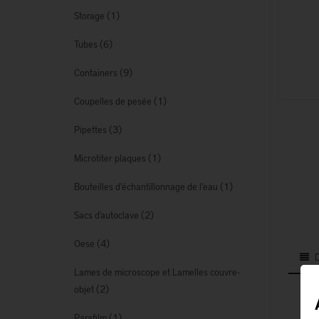
(1)
Storage
(6)
Tubes
(9)
Containers
(1)
Coupelles de pesée
(3)
Pipettes
(1)
Microtiter plaques
(1)
Bouteilles d'échantillonnage de l'eau
(2)
Sacs d'autoclave
(4)
Oese
Lames de microscope et Lamelles couvre-
(2)
objet
(1)
Parafilm