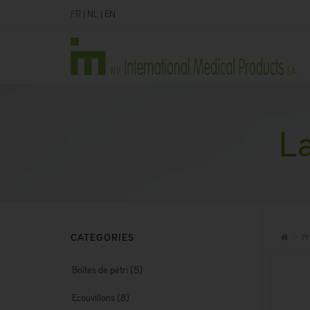
FR
|
NL
|
EN
La
CATEGORIES
Pr
(5)
Boîtes de pétri
(8)
Ecouvillons