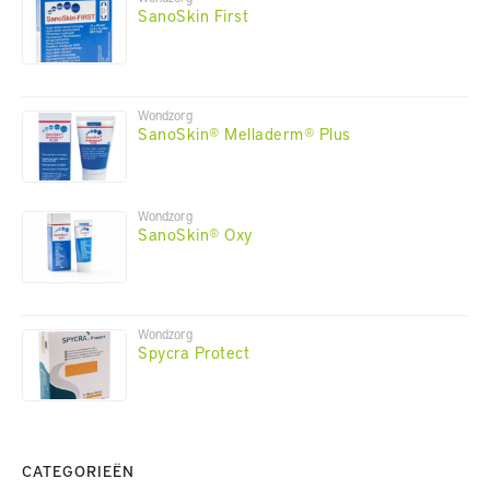
SanoSkin First
Wondzorg
SanoSkin® Melladerm® Plus
Wondzorg
SanoSkin® Oxy
Wondzorg
Spycra Protect
CATEGORIEËN