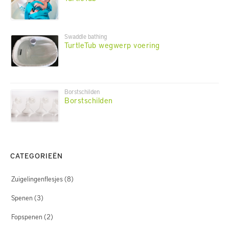
Swaddle bathing
TurtleTub wegwerp voering
Borstschilden
Borstschilden
CATEGORIEËN
Zuigelingenflesjes
(8)
Spenen
(3)
Fopspenen
(2)