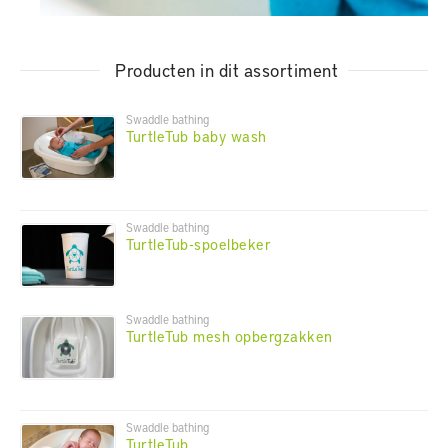
Producten in dit assortiment
Swaddle bathing
TurtleTub baby wash
Swaddle bathing
TurtleTub-spoelbeker
Swaddle bathing
TurtleTub mesh opbergzakken
Swaddle bathing
TurtleTub