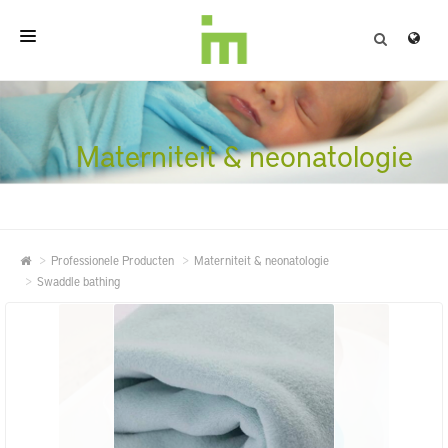
HOME
OVER
Materniteit & neonatologie
PROFESSIONELE PRODUCTEN
KWALITEIT
Professionele Producten
Materniteit & neonatologie
CONTACT
Swaddle bathing