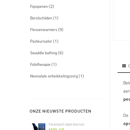
(2)
Fopspenen
(1)
Borstschilden
(9)
Flessenwarmers
(1)
Pasteurisator
(6)
Swaddle bathing
(1)
Fototherapie
(1)
Neonatale ontwikkelingszorg
Bel
aan
ped
ONZE NIEUWSTE PRODUCTEN
De 
op
Forensisch laboratorium
NIRLAB