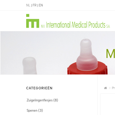
NL
|
FR
|
EN
M
CATEGORIEËN
Pr
(8)
Zuigelingenflesjes
(3)
Spenen