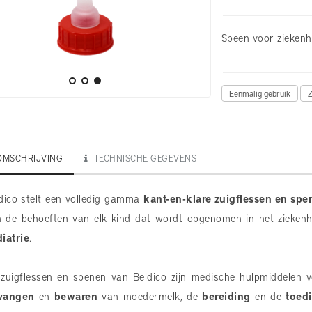
Speen voor ziekenh
Eenmalig gebruik
Z
OMSCHRIJVING
TECHNISCHE GEGEVENS
dico stelt een volledig gamma
kant-en-klare zuigflessen en spe
 de behoeften van elk kind dat wordt opgenomen in het zieken
iatrie
.
zuigflessen en spenen van Beldico zijn medische hulpmiddelen v
vangen
en
bewaren
van moedermelk, de
bereiding
en de
toed