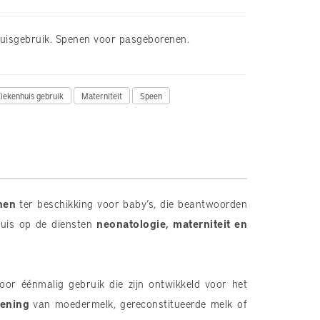
uisgebruik. Spenen voor pasgeborenen.
iekenhuis gebruik
Materniteit
Speen
nen
ter beschikking voor baby’s, die beantwoorden
huis op de diensten
neonatologie, materniteit en
oor éénmalig gebruik die zijn ontwikkeld voor het
iening
van moedermelk, gereconstitueerde melk of