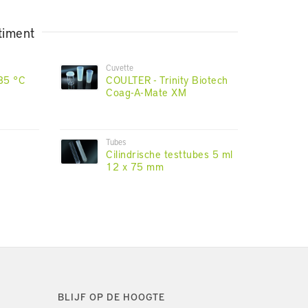
timent
Cuvette
35 °C
COULTER - Trinity Biotech
Coag-A-Mate XM
Tubes
Cilindrische testtubes 5 ml
12 x 75 mm
BLIJF OP DE HOOGTE