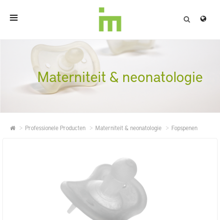
HOME
OVER
Materniteit & neonatologie
PROFESSIONELE PRODUCTEN
KWALITEIT
Professionele Producten
Materniteit & neonatologie
Fopspenen
CONTACT