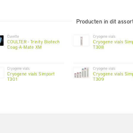
Producten in dit assor
Cuvette
Cryogene vials
COULTER - Trinity Biotech
Cryogene vials Sim
Coag-A-Mate XM
T308
Cryogene vials
Cryogene vials
Cryogene vials Simport
Cryogene vials Sim
T301
T309