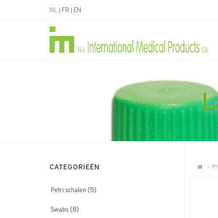
NL
|
FR
|
EN
L
CATEGORIEËN
Pr
(5)
Petri schalen
(8)
Swabs