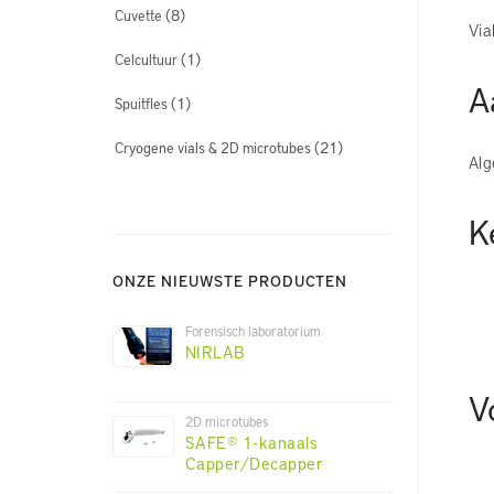
(8)
Cuvette
Via
(1)
Celcultuur
A
(1)
Spuitfles
(21)
Cryogene vials & 2D microtubes
Alg
K
ONZE NIEUWSTE PRODUCTEN
Forensisch laboratorium
NIRLAB
V
2D microtubes
SAFE® 1-kanaals
Capper/Decapper