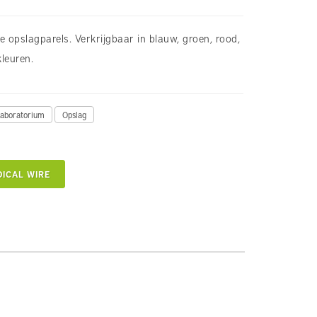
 opslagparels. Verkrijgbaar in blauw, groen, rood,
leuren.
aboratorium
Opslag
ICAL WIRE