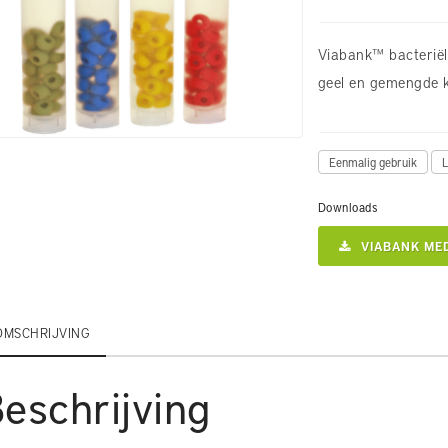
Viabank™ bacteriële
geel en gemengde k
Eenmalig gebruik
L
Downloads
VIABANK MED
OMSCHRIJVING
eschrijving