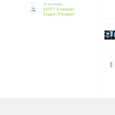
2D microtubes
SAFE® 8-kanaals
Capper/Decapper