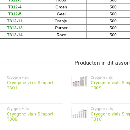
T312-4
Groen
500
T312-5
Geel
500
T312-11
Oranje
500
T312-13
Purper
500
T312-14
Roze
500
Producten in dit assor
Cryogene vials
Cryogene vials
Cryogene vials Simport
Cryogene vials Sim
T301
T309
Cryogene vials
Cryogene vials
Cryogene vials Simport
Cryogene vials Sim
T308
T310