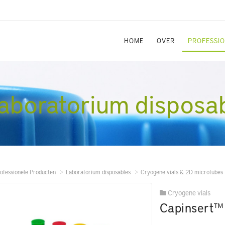
HOME
OVER
PROFESSI
aboratorium disposa
ofessionele Producten
Laboratorium disposables
Cryogene vials & 2D microtubes
Cryogene vials
Capinsert™