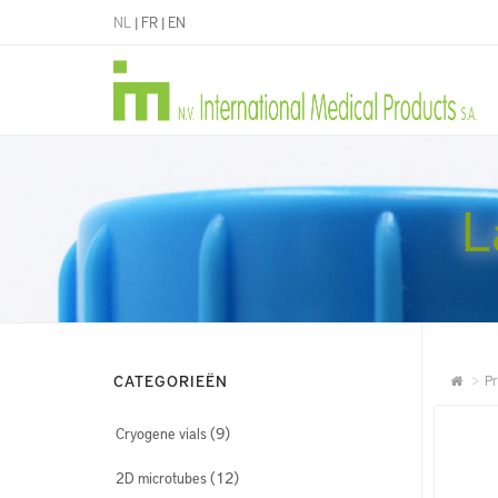
NL
|
FR
|
EN
L
CATEGORIEËN
Pr
(9)
Cryogene vials
(12)
2D microtubes