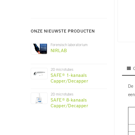
ONZE NIEUWSTE PRODUCTEN
Forensisch laboratorium
NIRLAB
2D microtubes
SAFE® 1-kanaals
Capper/Decapper
De 
een
2D microtubes
SAFE® 8-kanaals
Capper/Decapper