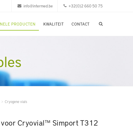
info@intermed.be
+32(0)2 660 50 75
ONELE PRODUCTEN
KWALITEIT
CONTACT
bles
Cryogene vials
 voor Cryovial™ Simport T312