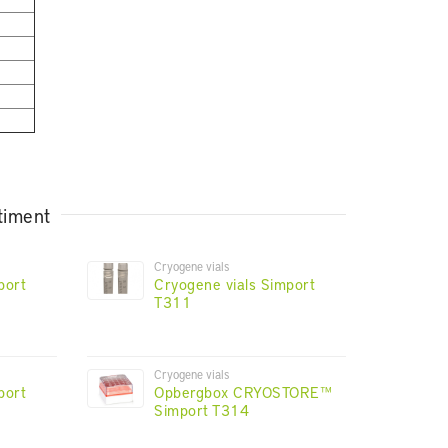
timent
Cryogene vials
port
Cryogene vials Simport
T311
Cryogene vials
port
Opbergbox CRYOSTORE™
Simport T314