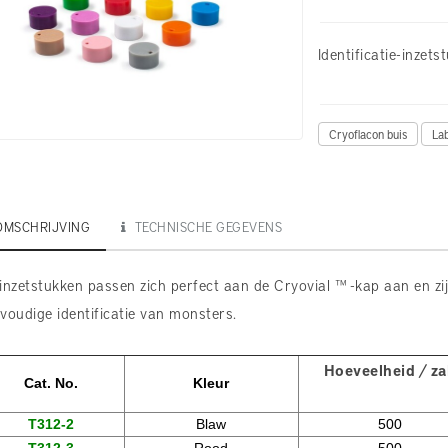
Identificatie-inzet
Cryoflacon buis
La
OMSCHRIJVING
TECHNISCHE GEGEVENS
inzetstukken passen zich perfect aan de Cryovial ™ -kap aan en zij
voudige identificatie van monsters.
H
oeveelheid / z
Cat. No.
Kleur
T312-2
Blaw
500
T312-3
Rood
500