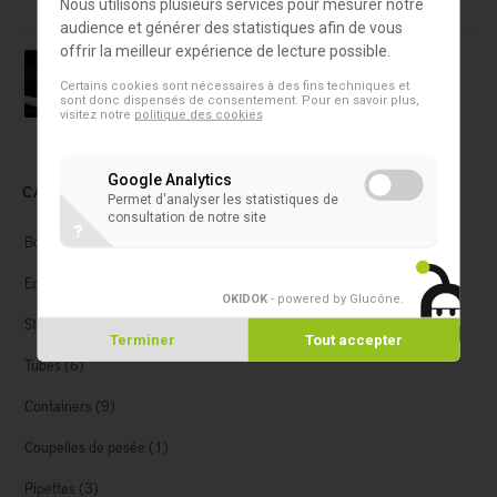
Nous utilisons plusieurs services pour mesurer notre
audience et générer des statistiques afin de vous
offrir la meilleur expérience de lecture possible.
Cuvette
Cuvette 1 ml
Certains cookies sont nécessaires à des fins techniques et
sont donc dispensés de consentement. Pour en savoir plus,
visitez notre
politique des cookies
Google Analytics
CATEGORIES
Permet d'analyser les statistiques de
consultation de notre site
?
Boîtes de pétri
(5)
Ecouvillons
(8)
OKIDOK
- powered by Glucône
.
Storage
(1)
Terminer
Tout accepter
Tubes
(6)
Containers
(9)
Coupelles de pesée
(1)
Pipettes
(3)