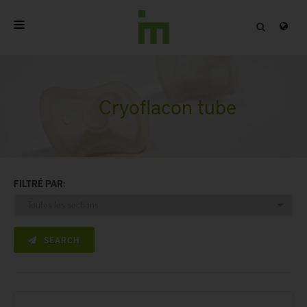
ACCUEIL
A PROPOS
Cryoflacon tube
PRODUITS PROFESSIONNELS
QUALITÉ
FILTRÉ PAR:
CONTACT
SEARCH