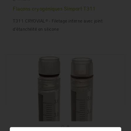
Flacons cryogéniques Simport T311
T311 CRYOVIAL® - Filetage interne avec joint
d'étanchéité en silicone