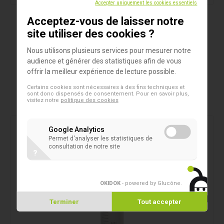
Accepter uniquement les cookies essentiels
Acceptez-vous de laisser notre
Produits
site utiliser des cookies ?
Flacons cryogéniques Simport T301
Nous utilisons plusieurs services pour mesurer notre
T301 CRYOVIAL® - Filetage interne avec joint
audience et générer des statistiques afin de vous
offrir la meilleur expérience de lecture possible.
d'étanchéité torique en silicone
Certains cookies sont nécessaires à des fins techniques et
sont donc dispensés de consentement. Pour en savoir plus,
visitez notre
politique des cookies
Google Analytics
Permet d'analyser les statistiques de
consultation de notre site
?
OKIDOK
- powered by Glucône
.
Terminer
Tout accepter