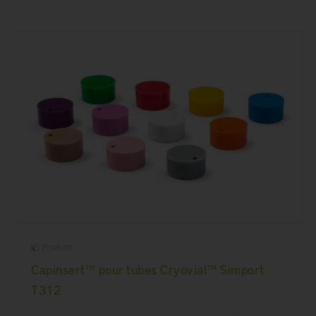
Produits
Capinsert™ pour tubes Cryovial™ Simport
T312