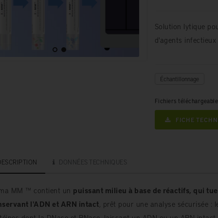
Solution lytique po
d'agents infectieu
Échantillonnage
Fichiers téléchargeabl
FICHE TECHN
DESCRIPTION
DONNÉES TECHNIQUES
gma MM ™ contient un
puissant milieu à base de réactifs, qui 
servant l'ADN et ARN intact
, prêt pour une analyse sécurisée : l
téines dont la DNase et RNase, laissant un ADN ou un ARN intact 