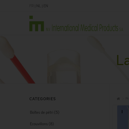
FR
|
NL
|
EN
La
CATEGORIES
Pr
(5)
Boîtes de pétri
(8)
Ecouvillons