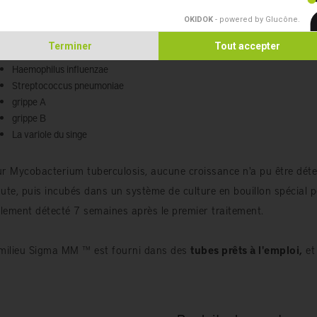
OKIDOK
- powered by Glucône
.
Staphylococcus aureus
Terminer
Tout accepter
Escherichia coli
Haemophilus influenzae
Streptococcus pneumoniae
grippe A
grippe B
La variole du singe
r Mycobacterium tuberculosis, aucune croissance n'a pu être détec
ute, puis incubés dans un système de culture en bouillon spécial
ilement détecté 7 semaines après le premier traitement.
milieu Sigma MM ™ est fourni dans des
tubes prêts à l'emploi,
et