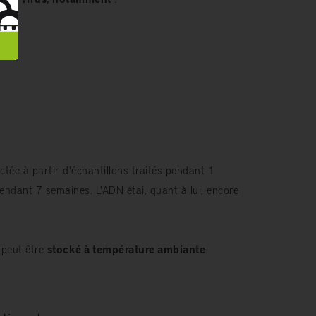
tée à partir d'échantillons traités pendant 1
 pendant 7 semaines. L'ADN
étai, quant à lui, encore
 peut être
stocké à température ambiante
.