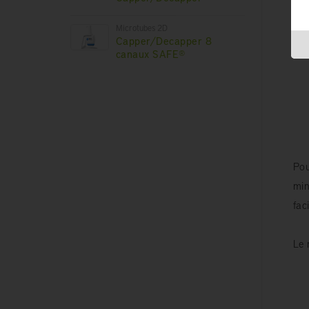
Microtubes 2D
Capper/Decapper 8
canaux SAFE®
Pou
min
fac
Le 