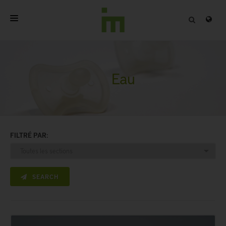
ACCUEIL
A PROPOS
Eau
PRODUITS PROFESSIONNELS
QUALITÉ
FILTRÉ PAR:
CONTACT
SEARCH