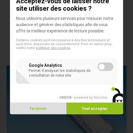
Acceptez-vous de laisser notre
site utiliser des cookies ?
Produits
Pall-Aquasafe In-line Water Filter
Nous utilisons plusieurs services pour mesurer notre
audience et générer des statistiques afin de vous
Filtre à eau jetable en ligne avec ports d’entrée et de
offrir la meilleur expérience de lecture possible.
sortie à connexion rapide.
Certains cookies sont nécessaires à des fins techniques et
sont donc dispensés de consentement. Pour en savoir plus,
visitez notre
politique des cookies
Google Analytics
Permet d'analyser les statistiques de
consultation de notre site
?
OKIDOK
- powered by Glucône
.
Terminer
Tout accepter