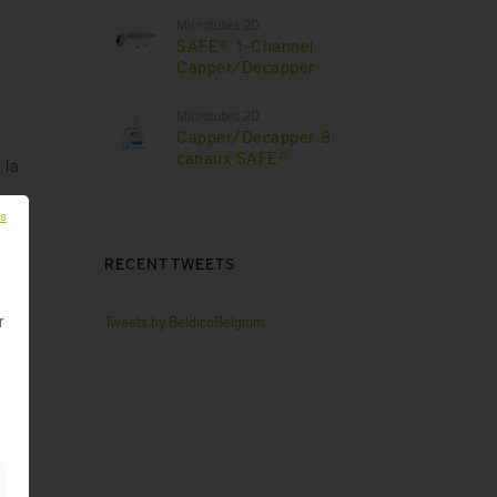
Microtubes 2D
SAFE® 1-Channel
Capper/Decapper
Microtubes 2D
Capper/Decapper 8
canaux SAFE®
 la
ls
RECENT TWEETS
Tweets by BeldicoBelgium
r