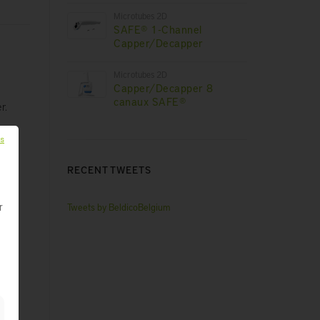
Microtubes 2D
SAFE® 1-Channel
Capper/Decapper
Microtubes 2D
Capper/Decapper 8
canaux SAFE®
r.
ls
RECENT TWEETS
Tweets by BeldicoBelgium
r