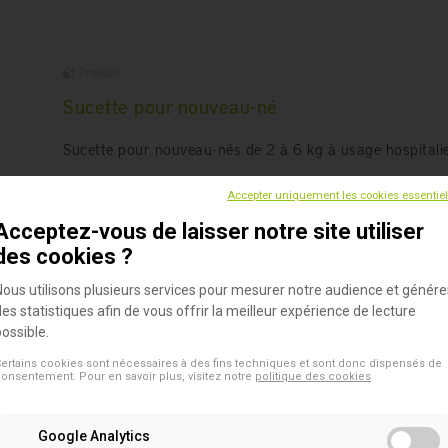
Produits
Sucette pour nouveau-né
Sucette pour nouveau-nés de 2 à 6 kg à usage hospitalie
Accepter uniquement les cookies essentie
Acceptez-vous de laisser notre site utiliser
des cookies ?
Nous utilisons plusieurs services pour mesurer notre audience et génére
des statistiques afin de vous offrir la meilleur expérience de lecture
possible.
Produits
ertains cookies sont nécessaires à des fins techniques et sont donc dispensés de
onsentement. Pour en savoir plus, visitez notre
politique des cookies
Sucette pour prématuré
Sucette pour bébés prématurés de 1 à 2 kg, à usage
Google Analytics