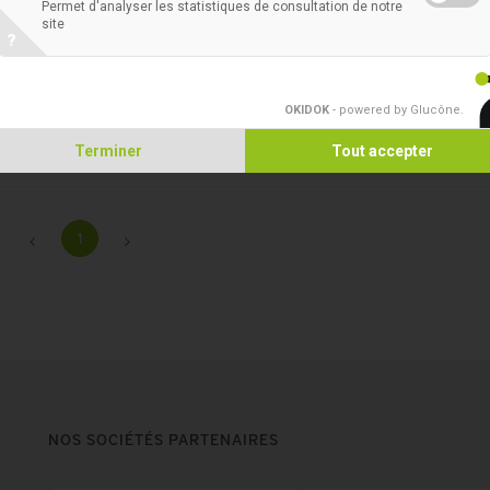
hospitalier.
Permet d'analyser les statistiques de consultation de notre
site
?
OKIDOK
- powered by Glucône
.
Terminer
Tout accepter
1
NOS SOCIÉTÉS PARTENAIRES