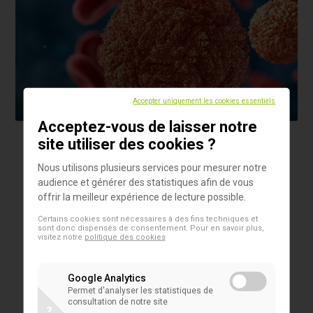
Accepter uniquement les cookies essentiels
Acceptez-vous de laisser notre
site utiliser des cookies ?
5 juin 2018
Actualités
Bacteriology and Infectious Diseases
Nous utilisons plusieurs services pour mesurer notre
audience et générer des statistiques afin de vous
Congress
offrir la meilleur expérience de lecture possible.
Nous participons ensemble avec Alifax à
Certains cookies sont nécessaires à des fins techniques et
sont donc dispensés de consentement. Pour en savoir plus,
Bacteriology and Infectious Diseases Congress à
visitez notre
politique des cookies
Amsterdam Pays-Bas (25-26 juin 2018)
Google Analytics
Permet d'analyser les statistiques de
consultation de notre site
?