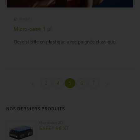
Produits
Micro-oese 1 µl
Oese stérile en plastique avec poignée classique.
3
4
5
6
7
NOS DERNIERS PRODUITS
Microtubes 2D
SAFE® 96 XT