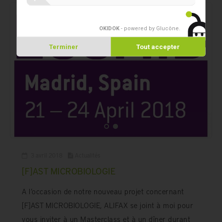
OKIDOK
- powered by Glucône
.
Terminer
Tout accepter
3 avril 2018
Actualités
[F]AST MICROBIOLOGIE
A l’occasion de notre nouveau projet concernant
[F]AST MICROBIOLOGIE, ALIFAX se joint à moi pour
vous inviter à un Masterclass et à un dîner durant