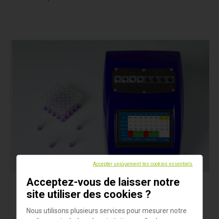
Accepter uniquement les cookies essentiels
Acceptez-vous de laisser notre
Produits
site utiliser des cookies ?
Eclipse Farm & Comet8
Nous utilisons plusieurs services pour mesurer notre